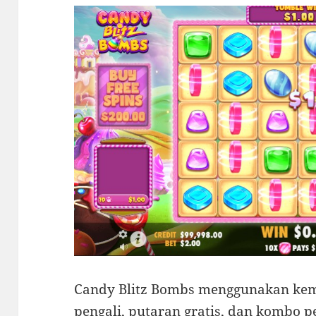
Candy Blitz Bombs menggunakan kemb
pengali, putaran gratis, dan kombo p