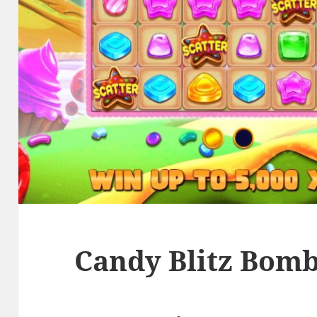
Candy Blitz Bom