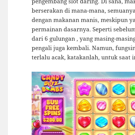
pengembang slot daring. Di sana, 
berserakan di mana-mana, semuanya 
dengan makanan manis, meskipun yan
permainan dasarnya. Seperti sebelum
dari 6 gulungan , yang masing-masing
pengali juga kembali. Namun, fungsiny
terlalu acak, katakanlah, untuk saat i