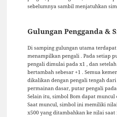
sebelumnya sambil menjatuhkan sim
Gulungan Pengganda & 
Di samping gulungan utama terdapat
menampilkan pengali . Pada setiap p
pengali dimulai pada x1 , dan setelah 
bertambah sebesar +1 . Semua keme
dikalikan dengan pengali tengah dari 
permainan dasar, putar pengali pada 
Selain itu, simbol Bom dapat muncul
Saat muncul, simbol ini memiliki nila
x500 yang ditambahkan ke nilai saat 