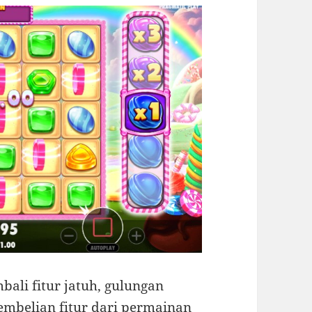
ali fitur jatuh, gulungan
embelian fitur dari permainan