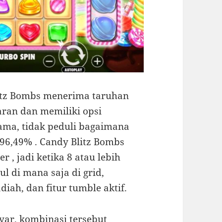
Blitz Bombs menerima taruhan
aran dan memiliki opsi
sama, tidak peduli bagaimana
96,49% . Candy Blitz Bombs
 , jadi ketika 8 atau lebih
 di mana saja di grid,
iah, dan fitur tumble aktif.
ar, kombinasi tersebut