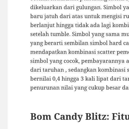
dikeluarkan dari gulungan. Simbol ya
baru jatuh dari atas untuk mengisi 
berlanjut hingga tidak ada lagi kom
setelah tumble. Simbol yang sama mun
yang berarti sembilan simbol hard ca
mendapatkan kombinasi scatter pemen
simbol yang cocok, pembayarannya ada
dari taruhan , sedangkan kombinasi s
bernilai 0,4 hingga 3 kali lipat dari
penurunan nilai yang cukup besar dar
Bom Candy Blitz: Fitu