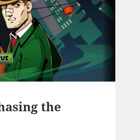
hasing the