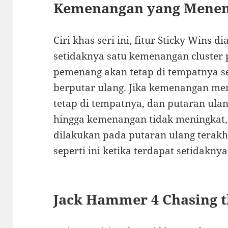
Kemenangan yang Mene
Ciri khas seri ini, fitur Sticky Wins d
setidaknya satu kemenangan cluster 
pemenang akan tetap di tempatnya s
berputar ulang. Jika kemenangan men
tetap di tempatnya, dan putaran ulang
hingga kemenangan tidak meningkat,
dilakukan pada putaran ulang terakhi
seperti ini ketika terdapat setidakny
Jack Hammer 4 Chasing t