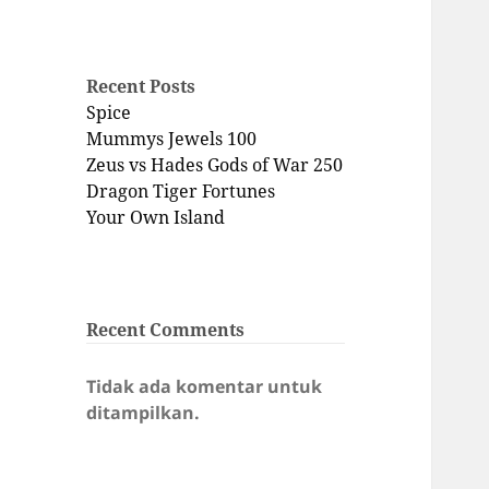
Recent Posts
Spice
Mummys Jewels 100
Zeus vs Hades Gods of War 250
Dragon Tiger Fortunes
Your Own Island
Recent Comments
Tidak ada komentar untuk
ditampilkan.