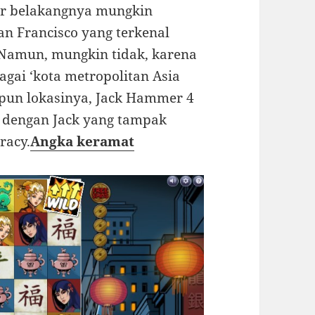
ar belakangnya mungkin
San Francisco yang terkenal
 Namun, mungkin tidak, karena
gai ‘kota metropolitan Asia
a pun lokasinya, Jack Hammer 4
, dengan Jack yang tampak
racy.
Angka keramat