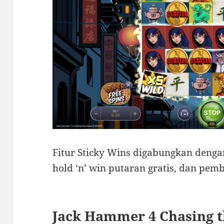
Fitur Sticky Wins digabungkan denga
hold ‘n’ win putaran gratis, dan pembe
Jack Hammer 4 Chasing 