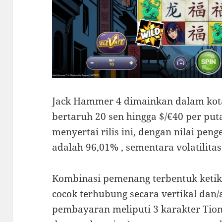
Jack Hammer 4 dimainkan dalam kot
bertaruh 20 sen hingga $/€40 per puta
menyertai rilis ini, dengan nilai pen
adalah 96,01% , sementara volatilita
Kombinasi pemenang terbentuk ketika
cocok terhubung secara vertikal dan/
pembayaran meliputi 3 karakter Tio