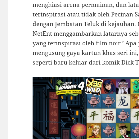
menghiasi arena permainan, dan lat
terinspirasi atau tidak oleh Pecinan 
dengan Jembatan Teluk di kejauhan.
NetEnt menggambarkan latarnya seba
yang terinspirasi oleh film noir.’ Ap
mengusung gaya kartun khas seri ini
seperti baru keluar dari komik Dick T