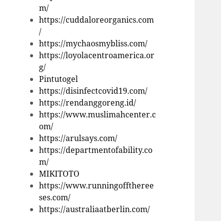
m/
https://cuddaloreorganics.com
/
https://mychaosmybliss.com/
https://loyolacentroamerica.or
g/
Pintutogel
https://disinfectcovid19.com/
https://rendanggoreng.id/
https://www.muslimahcenter.c
om/
https://arulsays.com/
https://departmentofability.co
m/
MIKITOTO
https://www.runningofftheree
ses.com/
https://australiaatberlin.com/