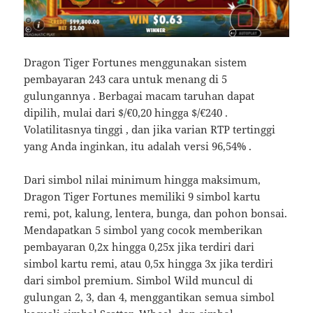
Dragon Tiger Fortunes menggunakan sistem
pembayaran 243 cara untuk menang di 5
gulungannya . Berbagai macam taruhan dapat
dipilih, mulai dari $/€0,20 hingga $/€240 .
Volatilitasnya tinggi , dan jika varian RTP tertinggi
yang Anda inginkan, itu adalah versi 96,54% .
Dari simbol nilai minimum hingga maksimum,
Dragon Tiger Fortunes memiliki 9 simbol kartu
remi, pot, kalung, lentera, bunga, dan pohon bonsai.
Mendapatkan 5 simbol yang cocok memberikan
pembayaran 0,2x hingga 0,25x jika terdiri dari
simbol kartu remi, atau 0,5x hingga 3x jika terdiri
dari simbol premium. Simbol Wild muncul di
gulungan 2, 3, dan 4, menggantikan semua simbol