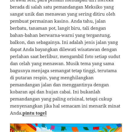
berada di salah satu pemandangan Meksiko yang
sangat unik dan menawan yang sering ditiru oleh
pembuat permainan kasino. Anda tahu, jalan
berbatu, tanaman pot, langit biru, tali dengan
bahan-bahan berwarna-warni yang tergantung,
balkon, dan sebagainya. Ini adalah jenis jalan yang
dapat Anda bayangkan dilewati wisatawan dengan
perlahan saat berlibur, mengambil foto setiap sudut
dan celah yang menawan. Musik tema yang sama
bagusnya menjaga semangat tetap tinggi, terutama
di putaran respin, yang menghilangkan
pemandangan jalan dan menggantinya dengan
kobaran api dan hujan cabai. Ini bukanlah
pemandangan yang paling orisinal, tetapi cukup
menyenangkan jika hal semacam ini menarik minat
Anda.
pintu togel