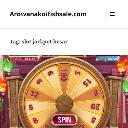
Arowanakoifishsale.com
MENU
DAN
WIDGET
Tag:
slot jackpot besar