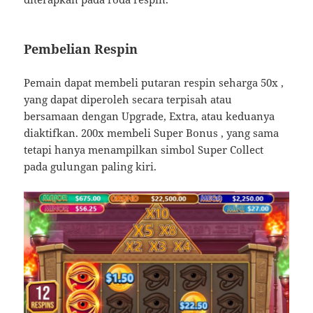
Pembelian Respin
Pemain dapat membeli putaran respin seharga 50x ,
yang dapat diperoleh secara terpisah atau
bersamaan dengan Upgrade, Extra, atau keduanya
diaktifkan. 200x membeli Super Bonus , yang sama
tetapi hanya menampilkan simbol Super Collect
pada gulungan paling kiri.