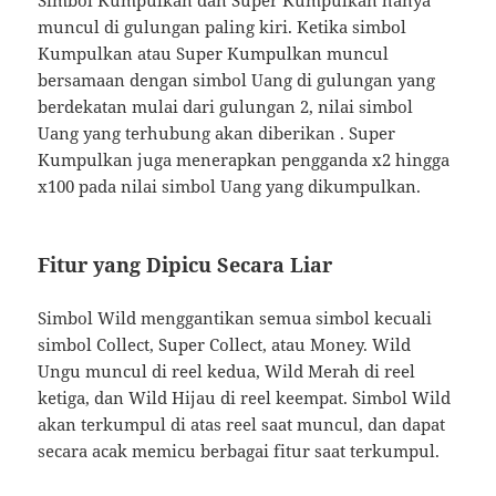
muncul di gulungan paling kiri. Ketika simbol
Kumpulkan atau Super Kumpulkan muncul
bersamaan dengan simbol Uang di gulungan yang
berdekatan mulai dari gulungan 2, nilai simbol
Uang yang terhubung akan diberikan . Super
Kumpulkan juga menerapkan pengganda x2 hingga
x100 pada nilai simbol Uang yang dikumpulkan.
Fitur yang Dipicu Secara Liar
Simbol Wild menggantikan semua simbol kecuali
simbol Collect, Super Collect, atau Money. Wild
Ungu muncul di reel kedua, Wild Merah di reel
ketiga, dan Wild Hijau di reel keempat. Simbol Wild
akan terkumpul di atas reel saat muncul, dan dapat
secara acak memicu berbagai fitur saat terkumpul.