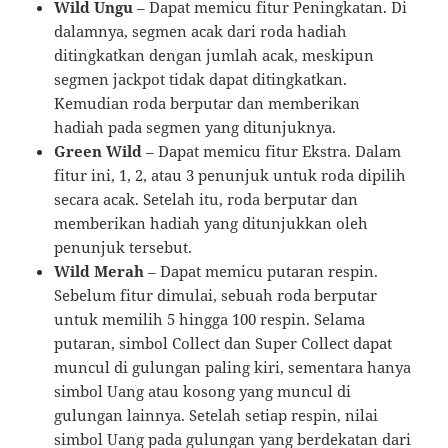
Wild Ungu
– Dapat memicu fitur Peningkatan. Di
dalamnya, segmen acak dari roda hadiah
ditingkatkan dengan jumlah acak, meskipun
segmen jackpot tidak dapat ditingkatkan.
Kemudian roda berputar dan memberikan
hadiah pada segmen yang ditunjuknya.
Green Wild
– Dapat memicu fitur Ekstra. Dalam
fitur ini, 1, 2, atau 3 penunjuk untuk roda dipilih
secara acak. Setelah itu, roda berputar dan
memberikan hadiah yang ditunjukkan oleh
penunjuk tersebut.
Wild Merah
– Dapat memicu putaran respin.
Sebelum fitur dimulai, sebuah roda berputar
untuk memilih 5 hingga 100 respin. Selama
putaran, simbol Collect dan Super Collect dapat
muncul di gulungan paling kiri, sementara hanya
simbol Uang atau kosong yang muncul di
gulungan lainnya. Setelah setiap respin, nilai
simbol Uang pada gulungan yang berdekatan dari