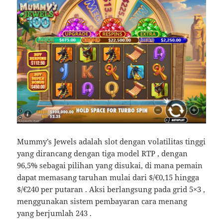
Mummy’s Jewels adalah slot dengan volatilitas tinggi
yang dirancang dengan tiga model RTP , dengan
96,5% sebagai pilihan yang disukai, di mana pemain
dapat memasang taruhan mulai dari $/€0,15 hingga
$/€240 per putaran . Aksi berlangsung pada grid 5×3 ,
menggunakan sistem pembayaran cara menang
yang berjumlah 243 .