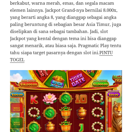
berkabut, warna merah, emas, dan segala macam
elemen lainnya. Jackpot Grand-nya bernilai 8.000x,
yang berarti angka 8, yang dianggap sebagai angka
paling beruntung di sebagian besar Asia Timur, juga
diselipkan di sana sebagai tambahan. Jadi, slot
Jackpot yang kental dengan tema ini bisa dianggap
sangat menarik, atau biasa saja. Pragmatic Play tentu
tahu siapa target pasarnya dengan slot ini.
PINTU
TOGEL