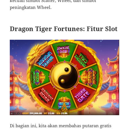
kecuali simbol Scatter, Wheel, dan simbol
peningkatan Wheel.
Dragon Tiger Fortunes
: Fitur Slot
Di bagian ini, kita akan membahas putaran gratis