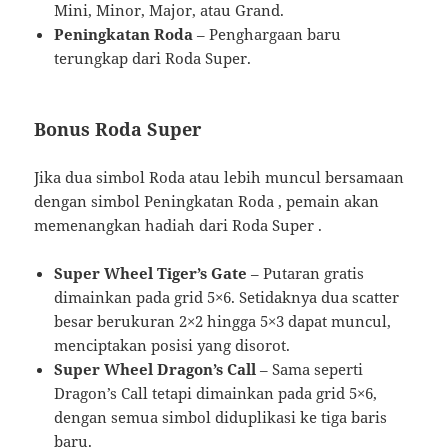
Mini, Minor, Major, atau Grand.
Peningkatan Roda
– Penghargaan baru
terungkap dari Roda Super.
Bonus Roda Super
Jika dua simbol Roda atau lebih muncul bersamaan
dengan simbol Peningkatan Roda , pemain akan
memenangkan hadiah dari Roda Super .
Super Wheel Tiger’s Gate
– Putaran gratis
dimainkan pada grid 5×6. Setidaknya dua scatter
besar berukuran 2×2 hingga 5×3 dapat muncul,
menciptakan posisi yang disorot.
Super Wheel Dragon’s Call
– Sama seperti
Dragon’s Call tetapi dimainkan pada grid 5×6,
dengan semua simbol diduplikasi ke tiga baris
baru.