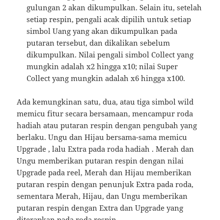
gulungan 2 akan dikumpulkan. Selain itu, setelah
setiap respin, pengali acak dipilih untuk setiap
simbol Uang yang akan dikumpulkan pada
putaran tersebut, dan dikalikan sebelum
dikumpulkan. Nilai pengali simbol Collect yang
mungkin adalah x2 hingga x10; nilai Super
Collect yang mungkin adalah x6 hingga x100.
Ada kemungkinan satu, dua, atau tiga simbol wild
memicu fitur secara bersamaan, mencampur roda
hadiah atau putaran respin dengan pengubah yang
berlaku. Ungu dan Hijau bersama-sama memicu
Upgrade , lalu Extra pada roda hadiah . Merah dan
Ungu memberikan putaran respin dengan nilai
Upgrade pada reel, Merah dan Hijau memberikan
putaran respin dengan penunjuk Extra pada roda,
sementara Merah, Hijau, dan Ungu memberikan
putaran respin dengan Extra dan Upgrade yang
diterapkan pada roda respin.