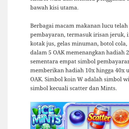
bawah kisi utama.
Berbagai macam makanan lucu telah
pembayaran, termasuk irisan jeruk, ir
kotak jus, gelas minuman, botol cola
dalam 5 OAK memenangkan hadiah 2,5
sementara empat simbol pembayaran 
memberikan hadiah 10x hingga 40x 
OAK. Simbol koin W adalah simbol w
simbol kecuali scatter dan Mints.