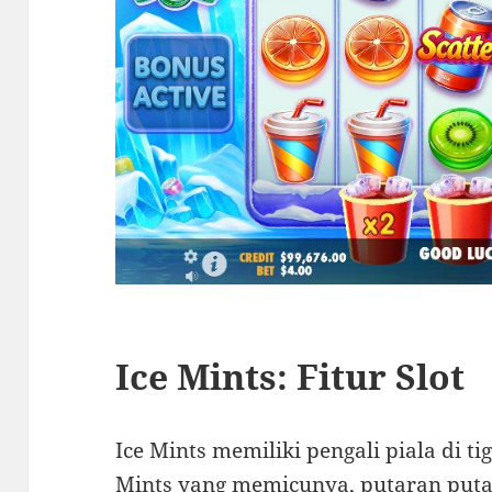
Ice Mints:
Fitur Slot
Ice Mints memiliki pengali piala di t
Mints yang memicunya, putaran puta