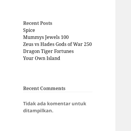
Recent Posts
Spice
Mummys Jewels 100
Zeus vs Hades Gods of War 250
Dragon Tiger Fortunes
Your Own Island
Recent Comments
Tidak ada komentar untuk
ditampilkan.