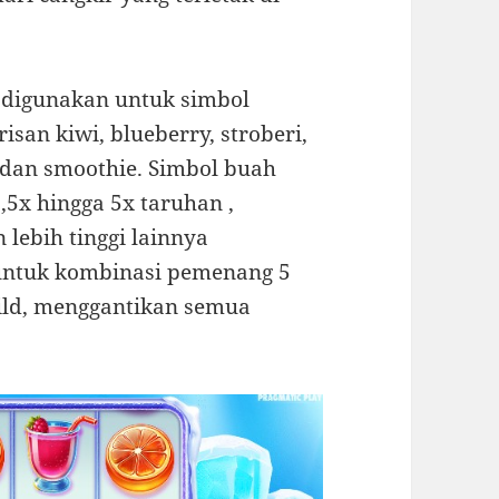
 digunakan untuk simbol
isan kiwi, blueberry, stroberi,
, dan smoothie. Simbol buah
x hingga 5x taruhan ,
lebih tinggi lainnya
untuk kombinasi pemenang 5
ild, menggantikan semua