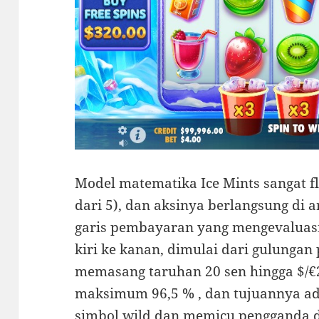
Model matematika Ice Mints sangat flu
dari 5), dan aksinya berlangsung di 
garis pembayaran yang mengevaluas
kiri ke kanan, dimulai dari gulungan 
memasang taruhan 20 sen hingga $/€
maksimum 96,5 % , dan tujuannya ad
simbol wild dan memicu pengganda da