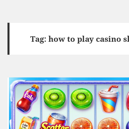
Tag:
how to play casino s