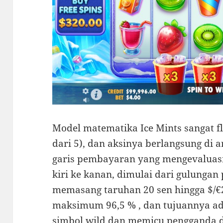
Model matematika Ice Mints sangat flu
dari 5), dan aksinya berlangsung di 
garis pembayaran yang mengevaluas
kiri ke kanan, dimulai dari gulungan 
memasang taruhan 20 sen hingga $/€
maksimum 96,5 % , dan tujuannya ad
simbol wild dan memicu pengganda da