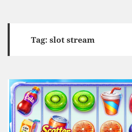
Tag:
slot stream