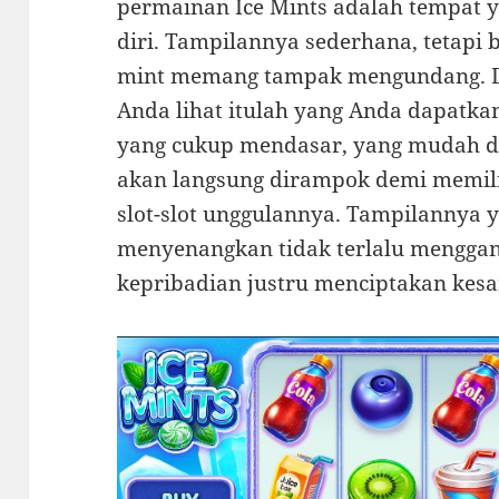
permainan Ice Mints adalah tempat 
diri. Tampilannya sederhana, tetapi
mint memang tampak mengundang. D
Anda lihat itulah yang Anda dapatka
yang cukup mendasar, yang mudah d
akan langsung dirampok demi memili
slot-slot unggulannya. Tampilannya
menyenangkan tidak terlalu mengga
kepribadian justru menciptakan kes