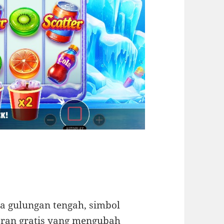
iga gulungan tengah, simbol
ran gratis yang mengubah