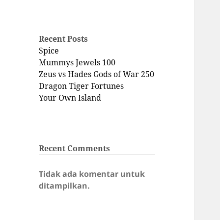
Recent Posts
Spice
Mummys Jewels 100
Zeus vs Hades Gods of War 250
Dragon Tiger Fortunes
Your Own Island
Recent Comments
Tidak ada komentar untuk
ditampilkan.