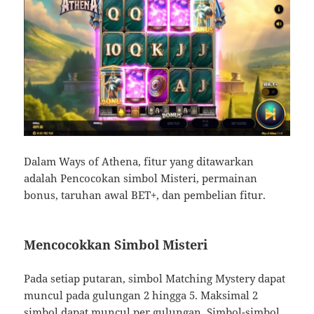
Dalam Ways of Athena, fitur yang ditawarkan
adalah Pencocokan simbol Misteri, permainan
bonus, taruhan awal BET+, dan pembelian fitur.
Mencocokkan Simbol Misteri
Pada setiap putaran, simbol Matching Mystery dapat
muncul pada gulungan 2 hingga 5. Maksimal 2
simbol dapat muncul per gulungan. Simbol-simbol