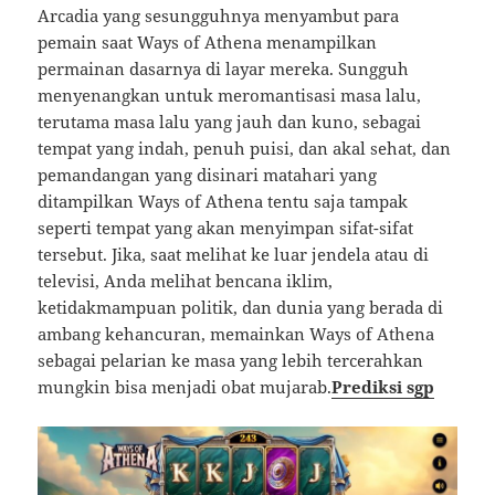
Arcadia yang sesungguhnya menyambut para
pemain saat Ways of Athena menampilkan
permainan dasarnya di layar mereka. Sungguh
menyenangkan untuk meromantisasi masa lalu,
terutama masa lalu yang jauh dan kuno, sebagai
tempat yang indah, penuh puisi, dan akal sehat, dan
pemandangan yang disinari matahari yang
ditampilkan Ways of Athena tentu saja tampak
seperti tempat yang akan menyimpan sifat-sifat
tersebut. Jika, saat melihat ke luar jendela atau di
televisi, Anda melihat bencana iklim,
ketidakmampuan politik, dan dunia yang berada di
ambang kehancuran, memainkan Ways of Athena
sebagai pelarian ke masa yang lebih tercerahkan
mungkin bisa menjadi obat mujarab.
Prediksi sgp