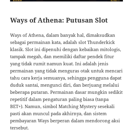
Ways of Athena: Putusan Slot
Ways of Athena, dalam banyak hal, dimaksudkan
sebagai permainan kata, adalah slot Thunderkick
klasik. Slot ini dipenuhi dengan kebaikan mitologis,
tampak megah, dan memiliki daftar pendek fitur
yang tidak rumit namun kuat. Ini adalah jenis
permainan yang tidak menguras otak untuk mencari
tahu cara kerja semuanya, sehingga pengguna dapat
duduk santai, mengunci diri, dan berjuang melalui
beberapa putaran. Permainan dasar mungkin sedikit
repetitif dalam pengaturan paling biasa (tanpa
BET+). Namun, simbol Matching Mystery sesekali
pasti akan muncul pada akhirnya, dan sistem
pembayaran Ways berperan dalam mendorong aksi
tersebut.