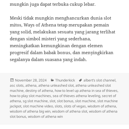
mungkin juga dapat terbuka cukup lebar.
Meski tidak mungkin menghancurkan dunia slot
mitos, Ways of Athena tetap merupakan pemain
yang solid, melakukan sesuatu yang jarang terlihat
dengan simbol misteri yang sederhana,
meningkatkan kemungkinan dengan elemen
progresif dalam babak bonus, dan menyingkirkan
segalanya dalam suasana yang indah.
Diposkan
Kategori
Tag
November 28, 2024
Thunderkick
albert’s slot channel
,
pada
asc slots
,
athena
,
athena unleashed slot
,
athena unleashed slot
machine
,
destiny of athena
,
how to level up athena in sea of thieves
,
how to play slot machines
,
sea of thieves athena leveling
,
secret of
athena
,
sg slot machine
,
slot
,
slot bonus
,
slot machine
,
slot machine
jackpot
,
slot machine video
,
slots
,
slots of vegas
,
wisdom of athena
,
wisdom of athena big win
,
wisdom of athena slot
,
wisdom of athena
slot bonus
,
wisdom of athena win