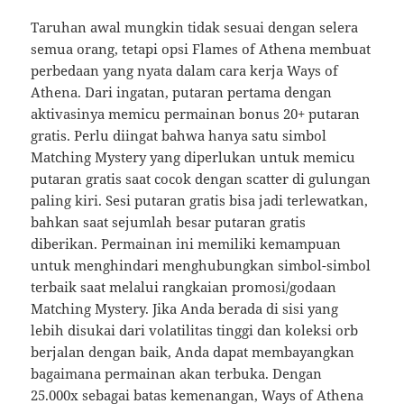
Taruhan awal mungkin tidak sesuai dengan selera
semua orang, tetapi opsi Flames of Athena membuat
perbedaan yang nyata dalam cara kerja Ways of
Athena. Dari ingatan, putaran pertama dengan
aktivasinya memicu permainan bonus 20+ putaran
gratis. Perlu diingat bahwa hanya satu simbol
Matching Mystery yang diperlukan untuk memicu
putaran gratis saat cocok dengan scatter di gulungan
paling kiri. Sesi putaran gratis bisa jadi terlewatkan,
bahkan saat sejumlah besar putaran gratis
diberikan. Permainan ini memiliki kemampuan
untuk menghindari menghubungkan simbol-simbol
terbaik saat melalui rangkaian promosi/godaan
Matching Mystery. Jika Anda berada di sisi yang
lebih disukai dari volatilitas tinggi dan koleksi orb
berjalan dengan baik, Anda dapat membayangkan
bagaimana permainan akan terbuka. Dengan
25.000x sebagai batas kemenangan, Ways of Athena