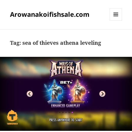
Arowanakoifishsale.com
MENU
DAN
WIDGET
Tag:
sea of thieves athena leveling