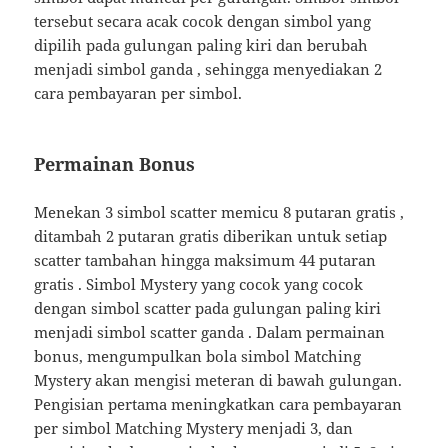
tersebut secara acak cocok dengan simbol yang
dipilih pada gulungan paling kiri dan berubah
menjadi simbol ganda , sehingga menyediakan 2
cara pembayaran per simbol.
Permainan Bonus
Menekan 3 simbol scatter memicu 8 putaran gratis ,
ditambah 2 putaran gratis diberikan untuk setiap
scatter tambahan hingga maksimum 44 putaran
gratis . Simbol Mystery yang cocok yang cocok
dengan simbol scatter pada gulungan paling kiri
menjadi simbol scatter ganda . Dalam permainan
bonus, mengumpulkan bola simbol Matching
Mystery akan mengisi meteran di bawah gulungan.
Pengisian pertama meningkatkan cara pembayaran
per simbol Matching Mystery menjadi 3, dan