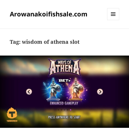
Arowanakoifishsale.com
MENU
DAN
WIDGET
Tag:
wisdom of athena slot