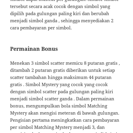
tersebut secara acak cocok dengan simbol yang
dipilih pada gulungan paling kiri dan berubah
menjadi simbol ganda , sehingga menyediakan 2
cara pembayaran per simbol.
Permainan Bonus
Menekan 3 simbol scatter memicu 8 putaran gratis ,
ditambah 2 putaran gratis diberikan untuk setiap
scatter tambahan hingga maksimum 44 putaran
gratis . Simbol Mystery yang cocok yang cocok
dengan simbol scatter pada gulungan paling kiri
menjadi simbol scatter ganda . Dalam permainan
bonus, mengumpulkan bola simbol Matching
Mystery akan mengisi meteran di bawah gulungan.
Pengisian pertama meningkatkan cara pembayaran
per simbol Matching Mystery menjadi 3, dan