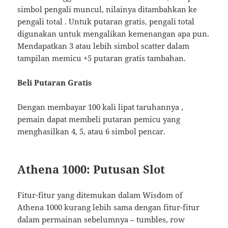
simbol pengali muncul, nilainya ditambahkan ke
pengali total . Untuk putaran gratis, pengali total
digunakan untuk mengalikan kemenangan apa pun.
Mendapatkan 3 atau lebih simbol scatter dalam
tampilan memicu +5 putaran gratis tambahan.
Beli Putaran Gratis
Dengan membayar 100 kali lipat taruhannya ,
pemain dapat membeli putaran pemicu yang
menghasilkan 4, 5, atau 6 simbol pencar.
Athena 1000: Putusan Slot
Fitur-fitur yang ditemukan dalam Wisdom of
Athena 1000 kurang lebih sama dengan fitur-fitur
dalam permainan sebelumnya – tumbles, row