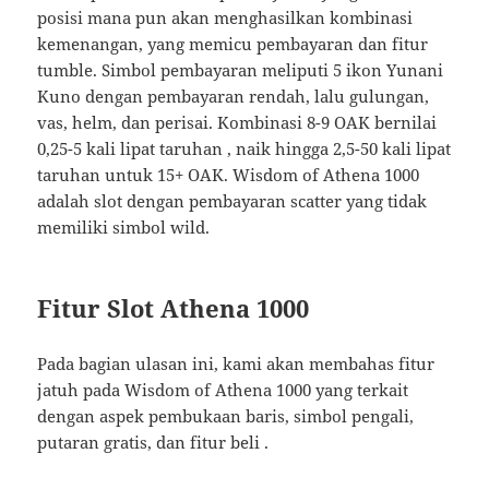
posisi mana pun akan menghasilkan kombinasi
kemenangan, yang memicu pembayaran dan fitur
tumble. Simbol pembayaran meliputi 5 ikon Yunani
Kuno dengan pembayaran rendah, lalu gulungan,
vas, helm, dan perisai. Kombinasi 8-9 OAK bernilai
0,25-5 kali lipat taruhan , naik hingga 2,5-50 kali lipat
taruhan untuk 15+ OAK. Wisdom of Athena 1000
adalah slot dengan pembayaran scatter yang tidak
memiliki simbol wild.
Fitur Slot Athena 1000
Pada bagian ulasan ini, kami akan membahas fitur
jatuh pada Wisdom of Athena 1000 yang terkait
dengan aspek pembukaan baris, simbol pengali,
putaran gratis, dan fitur beli .