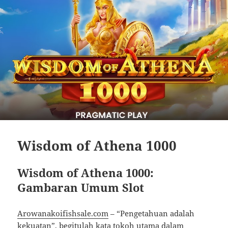
Wisdom of Athena 1000
Wisdom of Athena 1000:
Gambaran Umum Slot
Arowanakoifishsale.com
– “Pengetahuan adalah
kekuatan”, begitulah kata tokoh utama dalam