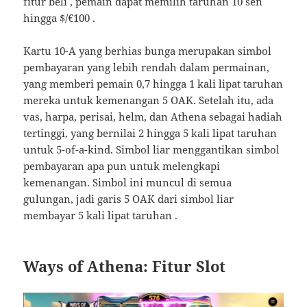
fitur beli , pemain dapat memilih taruhan 10 sen
hingga $/€100 .
Kartu 10-A yang berhias bunga merupakan simbol
pembayaran yang lebih rendah dalam permainan,
yang memberi pemain 0,7 hingga 1 kali lipat taruhan
mereka untuk kemenangan 5 OAK. Setelah itu, ada
vas, harpa, perisai, helm, dan Athena sebagai hadiah
tertinggi, yang bernilai 2 hingga 5 kali lipat taruhan
untuk 5-of-a-kind. Simbol liar menggantikan simbol
pembayaran apa pun untuk melengkapi
kemenangan. Simbol ini muncul di semua
gulungan, jadi garis 5 OAK dari simbol liar
membayar 5 kali lipat taruhan .
Ways of Athena
: Fitur Slot