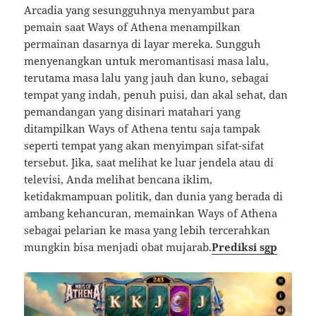
Arcadia yang sesungguhnya menyambut para
pemain saat Ways of Athena menampilkan
permainan dasarnya di layar mereka. Sungguh
menyenangkan untuk meromantisasi masa lalu,
terutama masa lalu yang jauh dan kuno, sebagai
tempat yang indah, penuh puisi, dan akal sehat, dan
pemandangan yang disinari matahari yang
ditampilkan Ways of Athena tentu saja tampak
seperti tempat yang akan menyimpan sifat-sifat
tersebut. Jika, saat melihat ke luar jendela atau di
televisi, Anda melihat bencana iklim,
ketidakmampuan politik, dan dunia yang berada di
ambang kehancuran, memainkan Ways of Athena
sebagai pelarian ke masa yang lebih tercerahkan
mungkin bisa menjadi obat mujarab.
Prediksi sgp