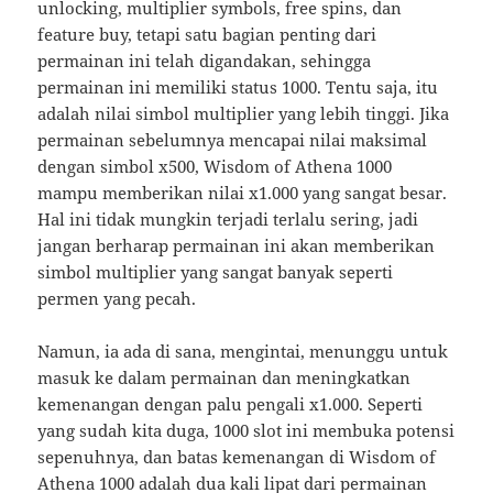
unlocking, multiplier symbols, free spins, dan
feature buy, tetapi satu bagian penting dari
permainan ini telah digandakan, sehingga
permainan ini memiliki status 1000. Tentu saja, itu
adalah nilai simbol multiplier yang lebih tinggi. Jika
permainan sebelumnya mencapai nilai maksimal
dengan simbol x500, Wisdom of Athena 1000
mampu memberikan nilai x1.000 yang sangat besar.
Hal ini tidak mungkin terjadi terlalu sering, jadi
jangan berharap permainan ini akan memberikan
simbol multiplier yang sangat banyak seperti
permen yang pecah.
Namun, ia ada di sana, mengintai, menunggu untuk
masuk ke dalam permainan dan meningkatkan
kemenangan dengan palu pengali x1.000. Seperti
yang sudah kita duga, 1000 slot ini membuka potensi
sepenuhnya, dan batas kemenangan di Wisdom of
Athena 1000 adalah dua kali lipat dari permainan