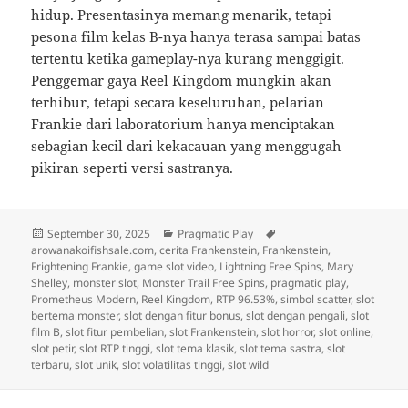
hidup. Presentasinya memang menarik, tetapi
pesona film kelas B-nya hanya terasa sampai batas
tertentu ketika gameplay-nya kurang menggigit.
Penggemar gaya Reel Kingdom mungkin akan
terhibur, tetapi secara keseluruhan, pelarian
Frankie dari laboratorium hanya menciptakan
sebagian kecil dari kekacauan yang menggugah
pikiran seperti versi sastranya.
Diposkan
Kategori
Tag
September 30, 2025
Pragmatic Play
pada
arowanakoifishsale.com
,
cerita Frankenstein
,
Frankenstein
,
Frightening Frankie
,
game slot video
,
Lightning Free Spins
,
Mary
Shelley
,
monster slot
,
Monster Trail Free Spins
,
pragmatic play
,
Prometheus Modern
,
Reel Kingdom
,
RTP 96.53%
,
simbol scatter
,
slot
bertema monster
,
slot dengan fitur bonus
,
slot dengan pengali
,
slot
film B
,
slot fitur pembelian
,
slot Frankenstein
,
slot horror
,
slot online
,
slot petir
,
slot RTP tinggi
,
slot tema klasik
,
slot tema sastra
,
slot
terbaru
,
slot unik
,
slot volatilitas tinggi
,
slot wild