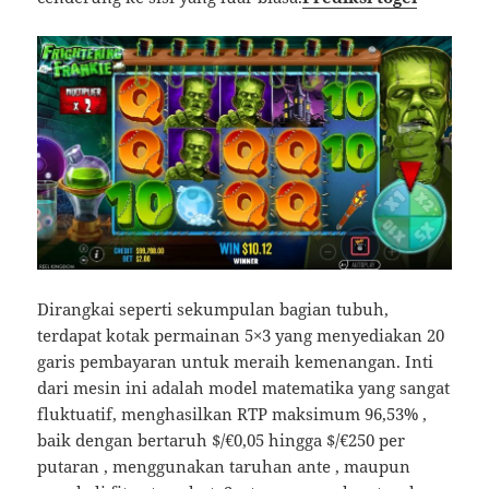
Dirangkai seperti sekumpulan bagian tubuh,
terdapat kotak permainan 5×3 yang menyediakan 20
garis pembayaran untuk meraih kemenangan. Inti
dari mesin ini adalah model matematika yang sangat
fluktuatif, menghasilkan RTP maksimum 96,53% ,
baik dengan bertaruh $/€0,05 hingga $/€250 per
putaran , menggunakan taruhan ante , maupun