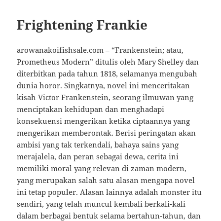
Frightening Frankie
arowanakoifishsale.com
– “Frankenstein; atau,
Prometheus Modern” ditulis oleh Mary Shelley dan
diterbitkan pada tahun 1818, selamanya mengubah
dunia horor. Singkatnya, novel ini menceritakan
kisah Victor Frankenstein, seorang ilmuwan yang
menciptakan kehidupan dan menghadapi
konsekuensi mengerikan ketika ciptaannya yang
mengerikan memberontak. Berisi peringatan akan
ambisi yang tak terkendali, bahaya sains yang
merajalela, dan peran sebagai dewa, cerita ini
memiliki moral yang relevan di zaman modern,
yang merupakan salah satu alasan mengapa novel
ini tetap populer. Alasan lainnya adalah monster itu
sendiri, yang telah muncul kembali berkali-kali
dalam berbagai bentuk selama bertahun-tahun, dan