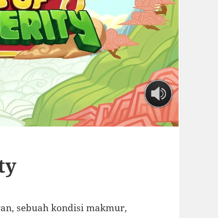
ty
n, sebuah kondisi makmur,