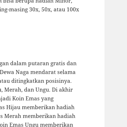
n bisa berupa hadiah Minor,
ing-masing 30x, 50x, atau 100x
an dalam putaran gratis dan
ol Dewa Naga mendarat selama
atau ditingkatkan posisinya.
u, Merah, dan Ungu. Di akhir
njadi Koin Emas yang
mas Hijau memberikan hadiah
Emas Merah memberikan hadiah
u Koin Emas Ungu memberikan