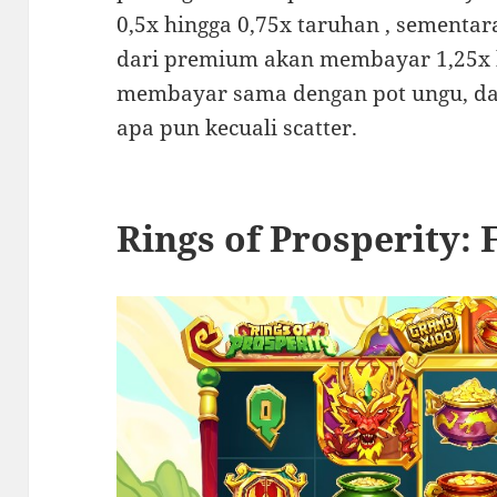
0,5x hingga 0,75x taruhan , sementara
dari premium akan membayar 1,25x h
membayar sama dengan pot ungu, da
apa pun kecuali scatter.
Rings of Prosperity
: 