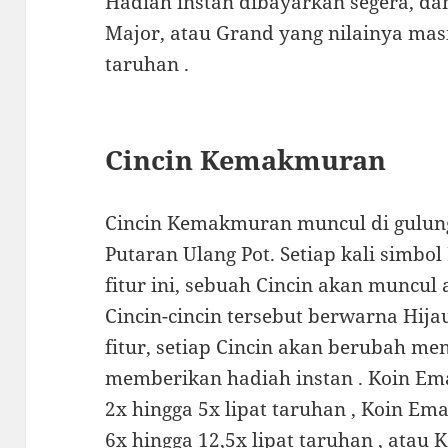
Hadiah instan dibayarkan segera, da
Major, atau Grand yang nilainya mas
taruhan .
Cincin Kemakmuran
Cincin Kemakmuran muncul di gulung
Putaran Ulang Pot. Setiap kali simb
fitur ini, sebuah Cincin akan muncul 
Cincin-cincin tersebut berwarna Hija
fitur, setiap Cincin akan berubah me
memberikan hadiah instan . Koin E
2x hingga 5x lipat taruhan , Koin 
6x hingga 12,5x lipat taruhan , ata