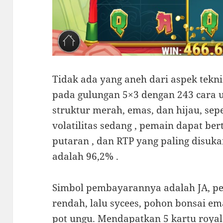
Tidak ada yang aneh dari aspek tekn
pada gulungan 5×3 dengan 243 cara 
struktur merah, emas, dan hijau, sepe
volatilitas sedang , pemain dapat ber
putaran , dan RTP yang paling disukai
adalah 96,2% .
Simbol pembayarannya adalah JA, per
rendah, lalu sycees, pohon bonsai em
pot ungu. Mendapatkan 5 kartu roya