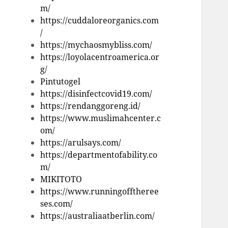
m/
https://cuddaloreorganics.com
/
https://mychaosmybliss.com/
https://loyolacentroamerica.or
g/
Pintutogel
https://disinfectcovid19.com/
https://rendanggoreng.id/
https://www.muslimahcenter.c
om/
https://arulsays.com/
https://departmentofability.co
m/
MIKITOTO
https://www.runningofftheree
ses.com/
https://australiaatberlin.com/