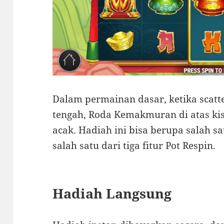
Dalam permainan dasar, ketika scatt
tengah, Roda Kemakmuran di atas ki
acak. Hadiah ini bisa berupa salah sa
salah satu dari tiga fitur Pot Respin.
Hadiah Langsung