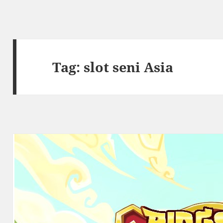
Tag:
slot seni Asia