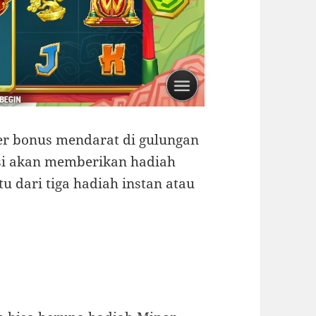
er bonus mendarat di gulungan
si akan memberikan hadiah
tu dari tiga hadiah instan atau