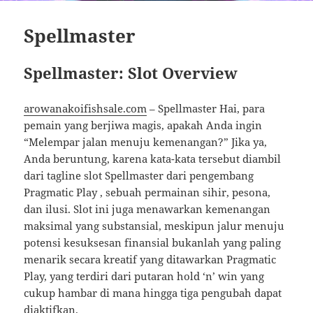
Spellmaster
Spellmaster: Slot Overview
arowanakoifishsale.com
– Spellmaster Hai, para
pemain yang berjiwa magis, apakah Anda ingin
“Melempar jalan menuju kemenangan?” Jika ya,
Anda beruntung, karena kata-kata tersebut diambil
dari tagline slot Spellmaster dari pengembang
Pragmatic Play , sebuah permainan sihir, pesona,
dan ilusi. Slot ini juga menawarkan kemenangan
maksimal yang substansial, meskipun jalur menuju
potensi kesuksesan finansial bukanlah yang paling
menarik secara kreatif yang ditawarkan Pragmatic
Play, yang terdiri dari putaran hold ‘n’ win yang
cukup hambar di mana hingga tiga pengubah dapat
diaktifkan.