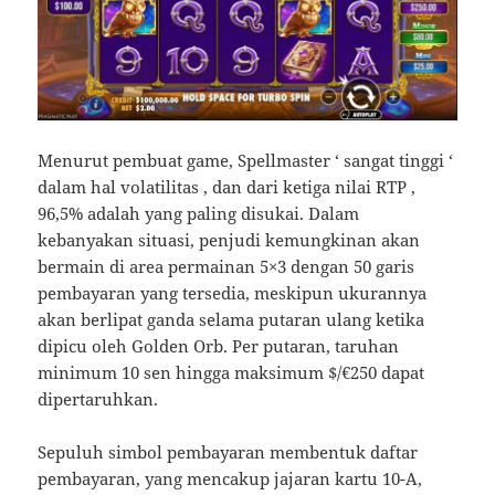
Menurut pembuat game, Spellmaster ‘ sangat tinggi ‘
dalam hal volatilitas , dan dari ketiga nilai RTP ,
96,5% adalah yang paling disukai. Dalam
kebanyakan situasi, penjudi kemungkinan akan
bermain di area permainan 5×3 dengan 50 garis
pembayaran yang tersedia, meskipun ukurannya
akan berlipat ganda selama putaran ulang ketika
dipicu oleh Golden Orb. Per putaran, taruhan
minimum 10 sen hingga maksimum $/€250 dapat
dipertaruhkan.
Sepuluh simbol pembayaran membentuk daftar
pembayaran, yang mencakup jajaran kartu 10-A,