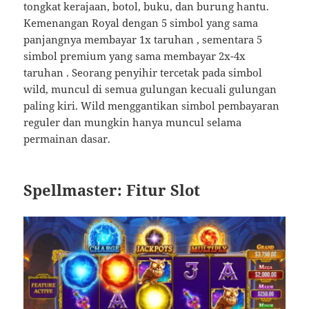
tongkat kerajaan, botol, buku, dan burung hantu.
Kemenangan Royal dengan 5 simbol yang sama
panjangnya membayar 1x taruhan , sementara 5
simbol premium yang sama membayar 2x-4x
taruhan . Seorang penyihir tercetak pada simbol
wild, muncul di semua gulungan kecuali gulungan
paling kiri. Wild menggantikan simbol pembayaran
reguler dan mungkin hanya muncul selama
permainan dasar.
Spellmaster: Fitur Slot