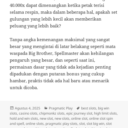
40.000x dapat dimenangkan ketika petak terisi
selama respin, maka dalam beberapa hal, apakah set
gulungan yang lebih kecil akan memberikan
peluang yang lebih baik?
Tanpa angka kemenangan maksimal yang sangat
besar yang mengintai di latar belakang seperti mata
waspada Big Brother, Spellmaster akan kehilangan
pengaruh yang besar, dan seperti saat ini,
permainan dasar yang tidak ada kejadian penting
dipadukan dengan putaran bonus yang cukup
hambar, praktis tidak ada hal baru atau menarik
untuk dicoba.
Diposkan
Kategori
Tag
Agustus 4, 2025
Pragmatic Play
best slots
,
big win
pada
slots
,
casino slots
,
chipmonkz slots
,
epic journey slot
,
high limit slots
,
hold and win slots
,
new slot
,
new slots
,
online slot
,
online slot spin
and spell
,
online slots
,
pragmatic play slots
,
slot
,
slot big win
,
slot