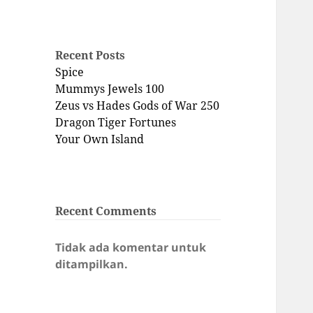
Recent Posts
Spice
Mummys Jewels 100
Zeus vs Hades Gods of War 250
Dragon Tiger Fortunes
Your Own Island
Recent Comments
Tidak ada komentar untuk
ditampilkan.