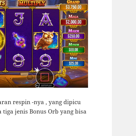
ran respin -nya , yang dipicu
tiga jenis Bonus Orb yang bisa