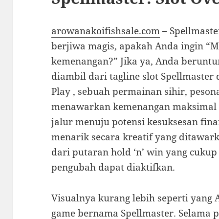
arowanakoifishsale.com
– Spellmaste
berjiwa magis, apakah Anda ingin “
kemenangan?” Jika ya, Anda beruntun
diambil dari tagline slot Spellmaste
Play , sebuah permainan sihir, pesona,
menawarkan kemenangan maksimal y
jalur menuju potensi kesuksesan fina
menarik secara kreatif yang ditawark
dari putaran hold ‘n’ win yang cuku
pengubah dapat diaktifkan.
Visualnya kurang lebih seperti yang
game bernama Spellmaster. Selama p