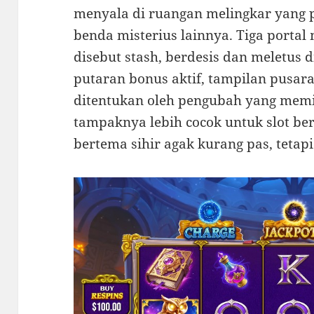
menyala di ruangan melingkar yang
benda misterius lainnya. Tiga portal
disebut stash, berdesis dan meletus d
putaran bonus aktif, tampilan pusara
ditentukan oleh pengubah yang memic
tampaknya lebih cocok untuk slot be
bertema sihir agak kurang pas, tetap