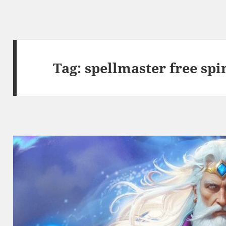
Tag:
spellmaster free spi