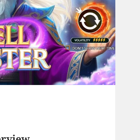
erview