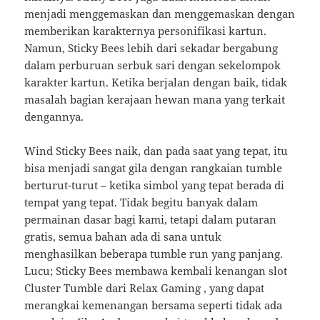
menjadi menggemaskan dan menggemaskan dengan
memberikan karakternya personifikasi kartun.
Namun, Sticky Bees lebih dari sekadar bergabung
dalam perburuan serbuk sari dengan sekelompok
karakter kartun. Ketika berjalan dengan baik, tidak
masalah bagian kerajaan hewan mana yang terkait
dengannya.
Wind Sticky Bees naik, dan pada saat yang tepat, itu
bisa menjadi sangat gila dengan rangkaian tumble
berturut-turut – ketika simbol yang tepat berada di
tempat yang tepat. Tidak begitu banyak dalam
permainan dasar bagi kami, tetapi dalam putaran
gratis, semua bahan ada di sana untuk
menghasilkan beberapa tumble run yang panjang.
Lucu; Sticky Bees membawa kembali kenangan slot
Cluster Tumble dari Relax Gaming , yang dapat
merangkai kemenangan bersama seperti tidak ada