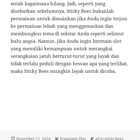
entah bagaimana hilang. Jadi, seperti yang
disebutkan sebelumnya, Sticky Bees bukanlah
permainan untuk dimainkan jika Anda ingin terjun
ke permainan lebah yang menggemaskan dan
membungkus tema di sekitar Anda seperti selimut
bulu angsa. Namun, jika Anda ingin bermain slot
yang memiliki kemampuan untuk merangkai
serangkaian jatuh berturut-turut yang layak dan
tidak terlalu peduli dengan hewan apa yang terlibat,
maka Sticky Bees mungkin layak untuk dicoba.
Diposkan
Kategori
Tag
November 11, 2024
Pragmatic Play
all in sticky bees
,