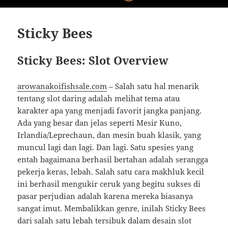
Sticky Bees
Sticky Bees: Slot Overview
arowanakoifishsale.com
– Salah satu hal menarik
tentang slot daring adalah melihat tema atau
karakter apa yang menjadi favorit jangka panjang.
Ada yang besar dan jelas seperti Mesir Kuno,
Irlandia/Leprechaun, dan mesin buah klasik, yang
muncul lagi dan lagi. Dan lagi. Satu spesies yang
entah bagaimana berhasil bertahan adalah serangga
pekerja keras, lebah. Salah satu cara makhluk kecil
ini berhasil mengukir ceruk yang begitu sukses di
pasar perjudian adalah karena mereka biasanya
sangat imut. Membalikkan genre, inilah Sticky Bees
dari salah satu lebah tersibuk dalam desain slot