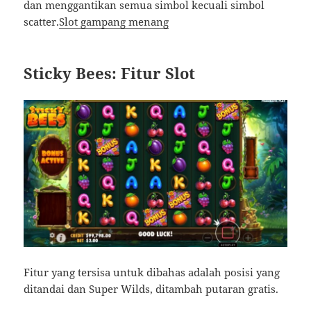
dan menggantikan semua simbol kecuali simbol
scatter.
Slot gampang menang
Sticky Bees: Fitur Slot
Fitur yang tersisa untuk dibahas adalah posisi yang
ditandai dan Super Wilds, ditambah putaran gratis.