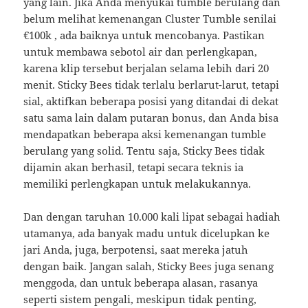
yang lain. Jika Anda menyukai tumble berulang dan
belum melihat kemenangan Cluster Tumble senilai
€100k , ada baiknya untuk mencobanya. Pastikan
untuk membawa sebotol air dan perlengkapan,
karena klip tersebut berjalan selama lebih dari 20
menit. Sticky Bees tidak terlalu berlarut-larut, tetapi
sial, aktifkan beberapa posisi yang ditandai di dekat
satu sama lain dalam putaran bonus, dan Anda bisa
mendapatkan beberapa aksi kemenangan tumble
berulang yang solid. Tentu saja, Sticky Bees tidak
dijamin akan berhasil, tetapi secara teknis ia
memiliki perlengkapan untuk melakukannya.
Dan dengan taruhan 10.000 kali lipat sebagai hadiah
utamanya, ada banyak madu untuk dicelupkan ke
jari Anda, juga, berpotensi, saat mereka jatuh
dengan baik. Jangan salah, Sticky Bees juga senang
menggoda, dan untuk beberapa alasan, rasanya
seperti sistem pengali, meskipun tidak penting,