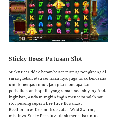
Sticky Bees: Putusan Slot
Sticky Bees tidak benar-benar tentang nongkrong di
sarang lebah atau semacamnya, juga tidak berusaha
untuk menjadi imut. Jadi jika mendapatkan
perbaikan anthophila yang ramah adalah yang Anda
inginkan, Anda mungkin ingin mencoba salah satu
slot pesaing seperti Bee Hive Bonanza ,
Beellionaires Dream Drop , atau Wild Swarm ,
misalnya. Sticky Bees juga tidak mencoba untuk