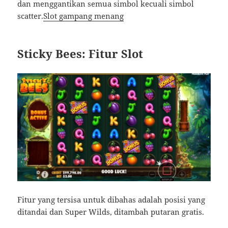
dan menggantikan semua simbol kecuali simbol
scatter.
Slot gampang menang
Sticky Bees: Fitur Slot
Fitur yang tersisa untuk dibahas adalah posisi yang
ditandai dan Super Wilds, ditambah putaran gratis.