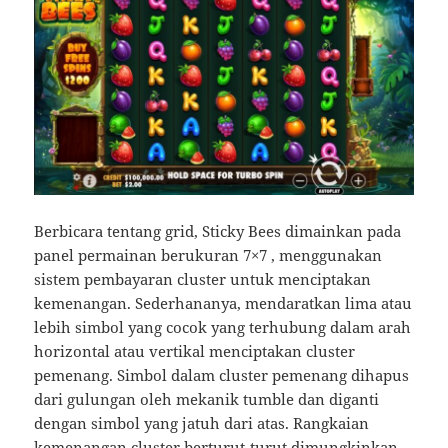
Berbicara tentang grid, Sticky Bees dimainkan pada
panel permainan berukuran 7×7 , menggunakan
sistem pembayaran cluster untuk menciptakan
kemenangan. Sederhananya, mendaratkan lima atau
lebih simbol yang cocok yang terhubung dalam arah
horizontal atau vertikal menciptakan cluster
pemenang. Simbol dalam cluster pemenang dihapus
dari gulungan oleh mekanik tumble dan diganti
dengan simbol yang jatuh dari atas. Rangkaian
kemenangan cluster berturut-turut dimungkinkan