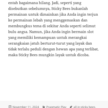
entah bagaimana hilang. Jadi, seperti yang
disebutkan sebelumnya, Sticky Bees bukanlah
permainan untuk dimainkan jika Anda ingin terjun
ke permainan lebah yang menggemaskan dan
membungkus tema di sekitar Anda seperti selimut
bulu angsa. Namun, jika Anda ingin bermain slot
yang memiliki kemampuan untuk merangkai
serangkaian jatuh berturut-turut yang layak dan
tidak terlalu peduli dengan hewan apa yang terlibat,
maka Sticky Bees mungkin layak untuk dicoba.
Diposkan
Kategori
Tag
November 11, 2024
Pragmatic Play
all in sticky bees
,