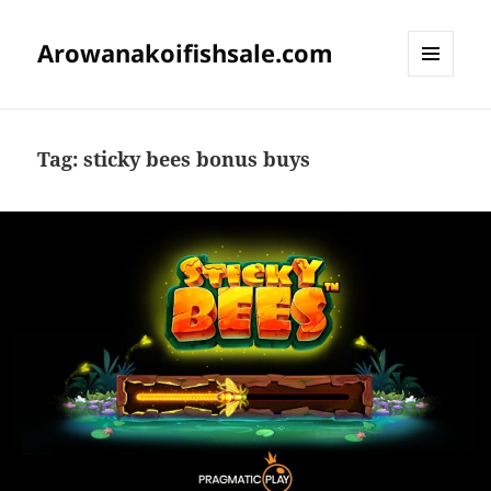
Arowanakoifishsale.com
MENU
DAN
WIDGET
Tag:
sticky bees bonus buys