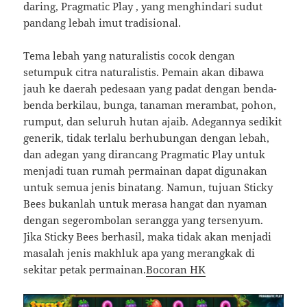
daring, Pragmatic Play , yang menghindari sudut
pandang lebah imut tradisional.
Tema lebah yang naturalistis cocok dengan
setumpuk citra naturalistis. Pemain akan dibawa
jauh ke daerah pedesaan yang padat dengan benda-
benda berkilau, bunga, tanaman merambat, pohon,
rumput, dan seluruh hutan ajaib. Adegannya sedikit
generik, tidak terlalu berhubungan dengan lebah,
dan adegan yang dirancang Pragmatic Play untuk
menjadi tuan rumah permainan dapat digunakan
untuk semua jenis binatang. Namun, tujuan Sticky
Bees bukanlah untuk merasa hangat dan nyaman
dengan segerombolan serangga yang tersenyum.
Jika Sticky Bees berhasil, maka tidak akan menjadi
masalah jenis makhluk apa yang merangkak di
sekitar petak permainan.
Bocoran HK