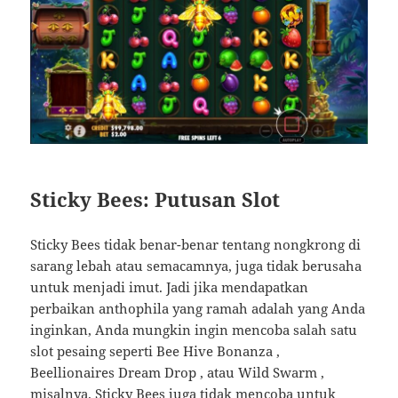
Sticky Bees: Putusan Slot
Sticky Bees tidak benar-benar tentang nongkrong di
sarang lebah atau semacamnya, juga tidak berusaha
untuk menjadi imut. Jadi jika mendapatkan
perbaikan anthophila yang ramah adalah yang Anda
inginkan, Anda mungkin ingin mencoba salah satu
slot pesaing seperti Bee Hive Bonanza ,
Beellionaires Dream Drop , atau Wild Swarm ,
misalnya. Sticky Bees juga tidak mencoba untuk