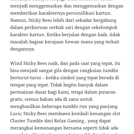
menjadi menggemaskan dan menggemaskan dengan
memberikan karakternya personifikasi kartun.
Namun, Sticky Bees lebih dari sekadar bergabung
dalam perburuan serbuk sari dengan sekelompok
karakter kartun. Ketika berjalan dengan baik, tidak
masalah bagian kerajaan hewan mana yang terkait
dengannya.
Wind Sticky Bees naik, dan pada saat yang tepat, itu
bisa menjadi sangat gila dengan rangkaian tumble
berturut-turut – ketika simbol yang tepat berada di
tempat yang tepat. Tidak begitu banyak dalam
permainan dasar bagi kami, tetapi dalam putaran
gratis, semua bahan ada di sana untuk
menghasilkan beberapa tumble run yang panjang.
Lucu; Sticky Bees membawa kembali kenangan slot
Cluster Tumble dari Relax Gaming , yang dapat
merangkai kemenangan bersama seperti tidak ada