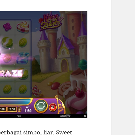
berbagai simbol liar, Sweet