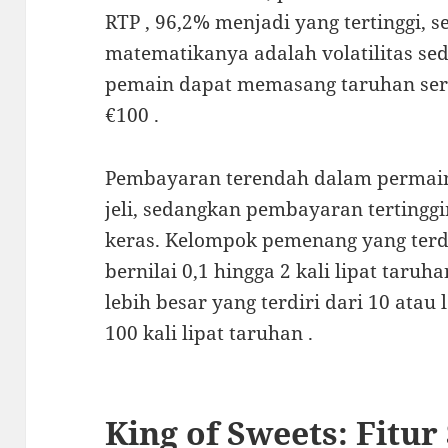
RTP , 96,2% menjadi yang tertinggi,
matematikanya adalah volatilitas sed
pemain dapat memasang taruhan seren
€100 .
Pembayaran terendah dalam permain
jeli, sedangkan pembayaran terting
keras. Kelompok pemenang yang terdi
bernilai 0,1 hingga 2 kali lipat taru
lebih besar yang terdiri dari 10 ata
100 kali lipat taruhan .
King of Sweets
: Fitur