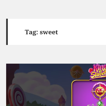
Tag:
sweet