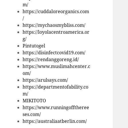
m/
https://cuddaloreorganics.com
/
https://mychaosmybliss.com/
https://loyolacentroamerica.or
g/
Pintutogel
https://disinfectcovid19.com/
https://rendanggoreng.id/
https://www.muslimahcenter.c
om/
https://arulsays.com/
https://departmentofability.co
m/
MIKITOTO
https://www.runningofftheree
ses.com/
https://australiaatberlin.com/