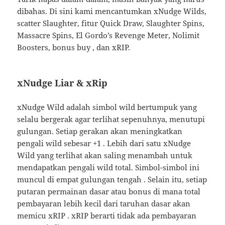
dibahas. Di sini kami mencantumkan xNudge Wilds,
scatter Slaughter, fitur Quick Draw, Slaughter Spins,
Massacre Spins, El Gordo’s Revenge Meter, Nolimit
Boosters, bonus buy , dan xRIP.
xNudge Liar & xRip
xNudge Wild adalah simbol wild bertumpuk yang
selalu bergerak agar terlihat sepenuhnya, menutupi
gulungan. Setiap gerakan akan meningkatkan
pengali wild sebesar +1 . Lebih dari satu xNudge
Wild yang terlihat akan saling menambah untuk
mendapatkan pengali wild total. Simbol-simbol ini
muncul di empat gulungan tengah . Selain itu, setiap
putaran permainan dasar atau bonus di mana total
pembayaran lebih kecil dari taruhan dasar akan
memicu xRIP . xRIP berarti tidak ada pembayaran