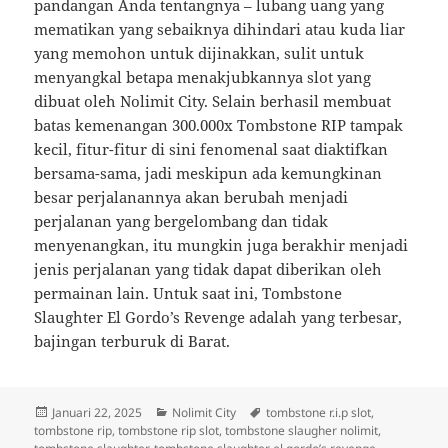
pandangan Anda tentangnya – lubang uang yang
mematikan yang sebaiknya dihindari atau kuda liar
yang memohon untuk dijinakkan, sulit untuk
menyangkal betapa menakjubkannya slot yang
dibuat oleh Nolimit City. Selain berhasil membuat
batas kemenangan 300.000x Tombstone RIP tampak
kecil, fitur-fitur di sini fenomenal saat diaktifkan
bersama-sama, jadi meskipun ada kemungkinan
besar perjalanannya akan berubah menjadi
perjalanan yang bergelombang dan tidak
menyenangkan, itu mungkin juga berakhir menjadi
jenis perjalanan yang tidak dapat diberikan oleh
permainan lain. Untuk saat ini, Tombstone
Slaughter El Gordo’s Revenge adalah yang terbesar,
bajingan terburuk di Barat.
Diposkan
Kategori
Tag
Januari 22, 2025
Nolimit City
tombstone r.i.p slot
,
pada
tombstone rip
,
tombstone rip slot
,
tombstone slaugher nolimit
,