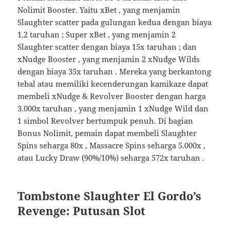
Nolimit Booster. Yaitu xBet , yang menjamin
Slaughter scatter pada gulungan kedua dengan biaya
1,2 taruhan ; Super xBet , yang menjamin 2
Slaughter scatter dengan biaya 15x taruhan ; dan
xNudge Booster , yang menjamin 2 xNudge Wilds
dengan biaya 35x taruhan . Mereka yang berkantong
tebal atau memiliki kecenderungan kamikaze dapat
membeli xNudge & Revolver Booster dengan harga
3.000x taruhan , yang menjamin 1 xNudge Wild dan
1 simbol Revolver bertumpuk penuh. Di bagian
Bonus Nolimit, pemain dapat membeli Slaughter
Spins seharga 80x , Massacre Spins seharga 5.000x ,
atau Lucky Draw (90%/10%) seharga 572x taruhan .
Tombstone Slaughter El Gordo’s
Revenge:
Putusan Slot