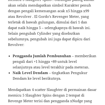
akan selalu mendapatkan simbol Karakter penuh
dengan pengali kemenangan acak x5 hingga x99
atau Revolver . El Gordo’s Revenger Meter, yang
terletak di bawah gulungan, dimulai dari 1 dan
dapat naik hingga 5 – selengkapnya di bawah ini.
Selain pengubah Cylinder yang disebutkan
sebelumnya, pengubah ini juga dapat dipicu dari
Revolver:
Pengganda Jumlah Pembunuhan
– memberikan
pengali dari +1 hingga +89 untuk level
selanjutnya atau level terakhir pada meteran.
Naik Level Dendam
– tingkatkan Pengukur
Dendam ke level berikutnya.
Mendapatkan 4 scatter Slaughter di permainan dasar
memicu 5 Slaughter Spins dengan 2 tempat di
Revenge Meter terisi dan pengganda xNudge yang