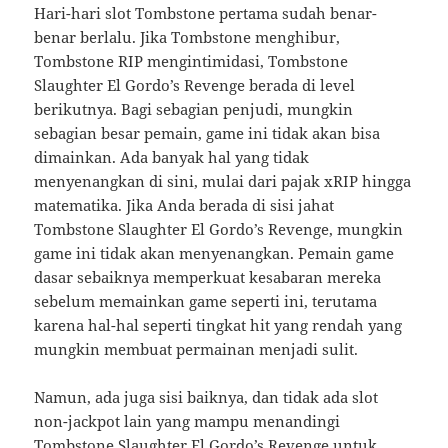
Hari-hari slot Tombstone pertama sudah benar-
benar berlalu. Jika Tombstone menghibur,
Tombstone RIP mengintimidasi, Tombstone
Slaughter El Gordo’s Revenge berada di level
berikutnya. Bagi sebagian penjudi, mungkin
sebagian besar pemain, game ini tidak akan bisa
dimainkan. Ada banyak hal yang tidak
menyenangkan di sini, mulai dari pajak xRIP hingga
matematika. Jika Anda berada di sisi jahat
Tombstone Slaughter El Gordo’s Revenge, mungkin
game ini tidak akan menyenangkan. Pemain game
dasar sebaiknya memperkuat kesabaran mereka
sebelum memainkan game seperti ini, terutama
karena hal-hal seperti tingkat hit yang rendah yang
mungkin membuat permainan menjadi sulit.
Namun, ada juga sisi baiknya, dan tidak ada slot
non-jackpot lain yang mampu menandingi
Tombstone Slaughter El Gordo’s Revenge untuk