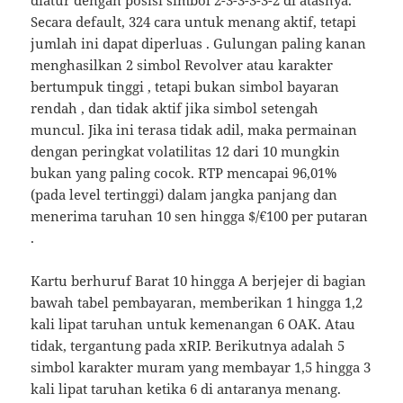
diatur dengan posisi simbol 2-3-3-3-3-2 di atasnya.
Secara default, 324 cara untuk menang aktif, tetapi
jumlah ini dapat diperluas . Gulungan paling kanan
menghasilkan 2 simbol Revolver atau karakter
bertumpuk tinggi , tetapi bukan simbol bayaran
rendah , dan tidak aktif jika simbol setengah
muncul. Jika ini terasa tidak adil, maka permainan
dengan peringkat volatilitas 12 dari 10 mungkin
bukan yang paling cocok. RTP mencapai 96,01%
(pada level tertinggi) dalam jangka panjang dan
menerima taruhan 10 sen hingga $/€100 per putaran
.
Kartu berhuruf Barat 10 hingga A berjejer di bagian
bawah tabel pembayaran, memberikan 1 hingga 1,2
kali lipat taruhan untuk kemenangan 6 OAK. Atau
tidak, tergantung pada xRIP. Berikutnya adalah 5
simbol karakter muram yang membayar 1,5 hingga 3
kali lipat taruhan ketika 6 di antaranya menang.