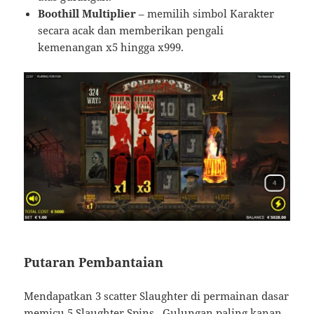
Boothill Multiplier
– memilih simbol Karakter
secara acak dan memberikan pengali
kemenangan x5 hingga x999.
Putaran Pembantaian
Mendapatkan 3 scatter Slaughter di permainan dasar
memicu 5 Slaughter Spins . Gulungan paling kanan