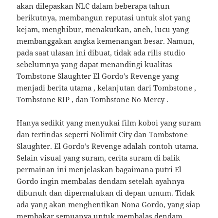
akan dilepaskan NLC dalam beberapa tahun
berikutnya, membangun reputasi untuk slot yang
kejam, menghibur, menakutkan, aneh, lucu yang
membanggakan angka kemenangan besar. Namun,
pada saat ulasan ini dibuat, tidak ada rilis studio
sebelumnya yang dapat menandingi kualitas
Tombstone Slaughter El Gordo’s Revenge yang
menjadi berita utama , kelanjutan dari Tombstone ,
Tombstone RIP , dan Tombstone No Mercy .
Hanya sedikit yang menyukai film koboi yang suram
dan tertindas seperti Nolimit City dan Tombstone
Slaughter. El Gordo’s Revenge adalah contoh utama.
Selain visual yang suram, cerita suram di balik
permainan ini menjelaskan bagaimana putri El
Gordo ingin membalas dendam setelah ayahnya
dibunuh dan dipermalukan di depan umum. Tidak
ada yang akan menghentikan Nona Gordo, yang siap
membakar semuanya untuk membalas dendam.