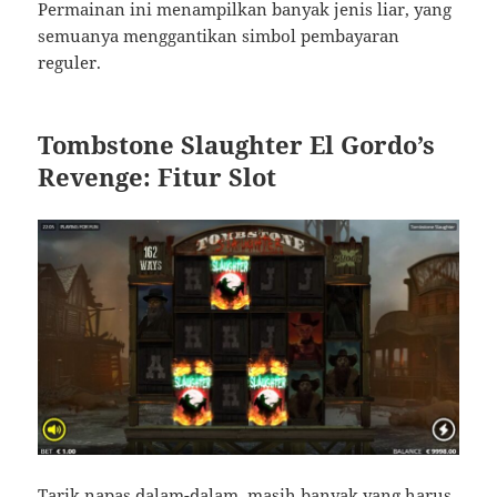
Permainan ini menampilkan banyak jenis liar, yang
semuanya menggantikan simbol pembayaran
reguler.
Tombstone Slaughter El Gordo’s
Revenge:
Fitur Slot
Tarik napas dalam-dalam, masih banyak yang harus