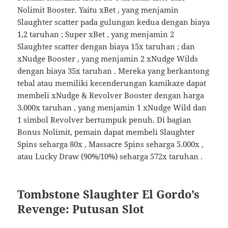
Nolimit Booster. Yaitu xBet , yang menjamin
Slaughter scatter pada gulungan kedua dengan biaya
1,2 taruhan ; Super xBet , yang menjamin 2
Slaughter scatter dengan biaya 15x taruhan ; dan
xNudge Booster , yang menjamin 2 xNudge Wilds
dengan biaya 35x taruhan . Mereka yang berkantong
tebal atau memiliki kecenderungan kamikaze dapat
membeli xNudge & Revolver Booster dengan harga
3.000x taruhan , yang menjamin 1 xNudge Wild dan
1 simbol Revolver bertumpuk penuh. Di bagian
Bonus Nolimit, pemain dapat membeli Slaughter
Spins seharga 80x , Massacre Spins seharga 5.000x ,
atau Lucky Draw (90%/10%) seharga 572x taruhan .
Tombstone Slaughter El Gordo’s
Revenge:
Putusan Slot