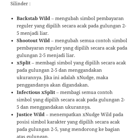
Silinder :
Backstab Wild
– mengubah simbol pembayaran
reguler yang dipilih secara acak pada gulungan 2-
5 menjadi liar.
Shootout Wild
– mengubah semua contoh simbol
pembayaran reguler yang dipilih secara acak pada
gulungan 2-5 menjadi liar.
xSplit
– membagi simbol yang dipilih secara acak
pada gulungan 2-5 dan menggandakan
ukurannya. Jika ini adalah xNudge, maka
penggandanya akan digandakan.
Infectious xSplit
– membagi semua contoh
simbol yang dipilih secara acak pada gulungan 2-
5 dan menggandakan ukurannya.
Justice Wild
– menempatkan xNudge Wild pada
posisi simbol karakter yang dipilih secara acak
pada gulungan 2-5, yang mendorong ke bagian
atas gulungan.