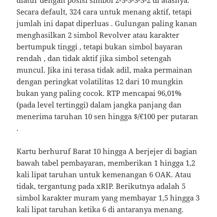
diatur dengan posisi simbol 2-3-3-3-3-2 di atasnya.
Secara default, 324 cara untuk menang aktif, tetapi
jumlah ini dapat diperluas . Gulungan paling kanan
menghasilkan 2 simbol Revolver atau karakter
bertumpuk tinggi , tetapi bukan simbol bayaran
rendah , dan tidak aktif jika simbol setengah
muncul. Jika ini terasa tidak adil, maka permainan
dengan peringkat volatilitas 12 dari 10 mungkin
bukan yang paling cocok. RTP mencapai 96,01%
(pada level tertinggi) dalam jangka panjang dan
menerima taruhan 10 sen hingga $/€100 per putaran
.
Kartu berhuruf Barat 10 hingga A berjejer di bagian
bawah tabel pembayaran, memberikan 1 hingga 1,2
kali lipat taruhan untuk kemenangan 6 OAK. Atau
tidak, tergantung pada xRIP. Berikutnya adalah 5
simbol karakter muram yang membayar 1,5 hingga 3
kali lipat taruhan ketika 6 di antaranya menang.