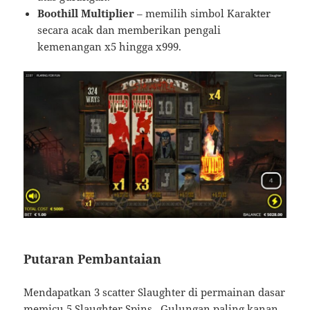
Boothill Multiplier
– memilih simbol Karakter
secara acak dan memberikan pengali
kemenangan x5 hingga x999.
Putaran Pembantaian
Mendapatkan 3 scatter Slaughter di permainan dasar
memicu 5 Slaughter Spins . Gulungan paling kanan