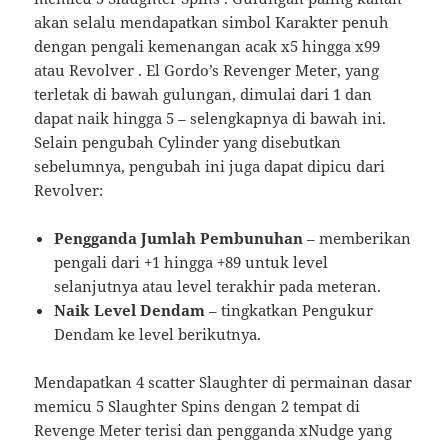
akan selalu mendapatkan simbol Karakter penuh
dengan pengali kemenangan acak x5 hingga x99
atau Revolver . El Gordo’s Revenger Meter, yang
terletak di bawah gulungan, dimulai dari 1 dan
dapat naik hingga 5 – selengkapnya di bawah ini.
Selain pengubah Cylinder yang disebutkan
sebelumnya, pengubah ini juga dapat dipicu dari
Revolver:
Pengganda Jumlah Pembunuhan
– memberikan
pengali dari +1 hingga +89 untuk level
selanjutnya atau level terakhir pada meteran.
Naik Level Dendam
– tingkatkan Pengukur
Dendam ke level berikutnya.
Mendapatkan 4 scatter Slaughter di permainan dasar
memicu 5 Slaughter Spins dengan 2 tempat di
Revenge Meter terisi dan pengganda xNudge yang