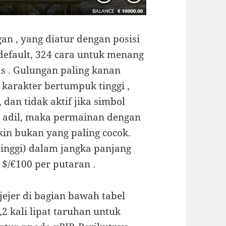
n , yang diatur dengan posisi
 default, 324 cara untuk menang
uas . Gulungan paling kanan
 karakter bertumpuk tinggi ,
dan tidak aktif jika simbol
ak adil, maka permainan dengan
gkin bukan yang paling cocok.
tinggi) dalam jangka panjang
$/€100 per putaran .
jejer di bagian bawah tabel
 kali lipat taruhan untuk