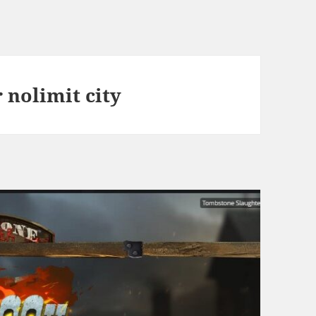
 nolimit city