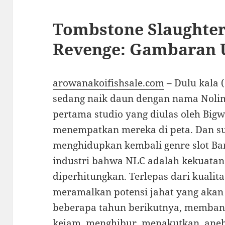
Tombstone Slaughter
Revenge:
Gambaran 
arowanakoifishsale.com
– Dulu kala 
sedang naik daun dengan nama Nolimit
pertama studio yang diulas oleh Bi
menempatkan mereka di peta. Dan s
menghidupkan kembali genre slot Ba
industri bahwa NLC adalah kekuatan 
diperhitungkan. Terlepas dari kualit
meramalkan potensi jahat yang akan
beberapa tahun berikutnya, membang
kejam, menghibur, menakutkan, ane