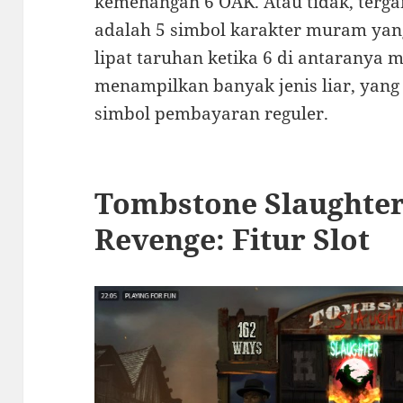
kemenangan 6 OAK. Atau tidak, terga
adalah 5 simbol karakter muram yan
lipat taruhan ketika 6 di antaranya 
menampilkan banyak jenis liar, yan
simbol pembayaran reguler.
Tombstone Slaughter
Revenge:
Fitur Slot