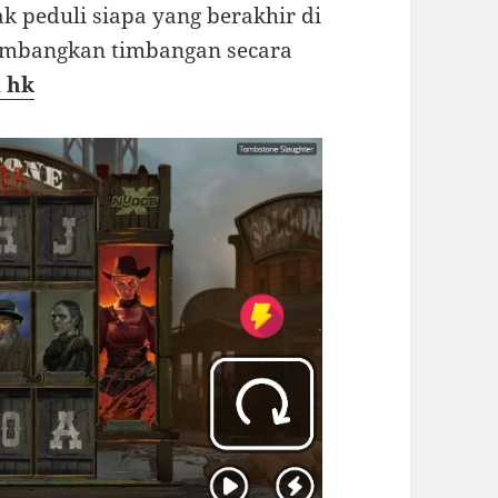
dak peduli siapa yang berakhir di
imbangkan timbangan secara
i hk