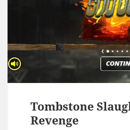
Tombstone Slaugh
Revenge