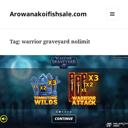
Arowanakoifishsale.com
MENU
DAN
WIDGET
Tag:
warrior graveyard nolimit