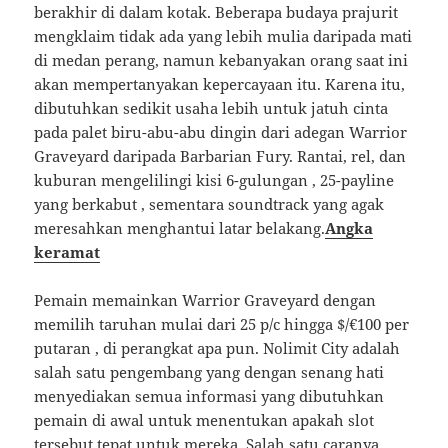
berakhir di dalam kotak. Beberapa budaya prajurit
mengklaim tidak ada yang lebih mulia daripada mati
di medan perang, namun kebanyakan orang saat ini
akan mempertanyakan kepercayaan itu. Karena itu,
dibutuhkan sedikit usaha lebih untuk jatuh cinta
pada palet biru-abu-abu dingin dari adegan Warrior
Graveyard daripada Barbarian Fury. Rantai, rel, dan
kuburan mengelilingi kisi 6-gulungan , 25-payline
yang berkabut , sementara soundtrack yang agak
meresahkan menghantui latar belakang.
Angka
keramat
Pemain memainkan Warrior Graveyard dengan
memilih taruhan mulai dari 25 p/c hingga $/€100 per
putaran , di perangkat apa pun. Nolimit City adalah
salah satu pengembang yang dengan senang hati
menyediakan semua informasi yang dibutuhkan
pemain di awal untuk menentukan apakah slot
tersebut tepat untuk mereka. Salah satu caranya