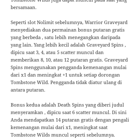
bersamaan.
Seperti slot Nolimit sebelumnya, Warrior Graveyard
menyediakan dua permainan bonus putaran gratis
yang berbeda , satu lebih menegangkan daripada
yang lain. Yang lebih kecil adalah Graveyard Spins ,
dipicu saat 3, 4, atau 5 scatter muncul dan
memberikan 8, 10, atau 12 putaran gratis. Graveyard
Spins menggunakan pengganda kemenangan mulai
dari x1 dan meningkat +1 untuk setiap dorongan
Tombstone Wild. Pengganda tidak diatur ulang di
antara putaran.
Bonus kedua adalah Death Spins yang diberi judul
menyeramkan , dipicu saat 6 scatter muncul. Di sini
Anda mendapatkan 14 putaran gratis dengan pengali
kemenangan mulai dari x1, meningkat saat
Tombstone Wilds muncul seperti sebelumnya.