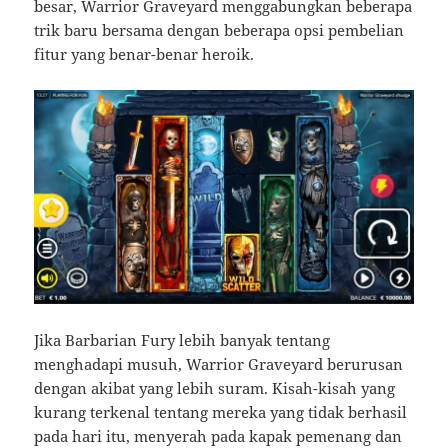
besar, Warrior Graveyard menggabungkan beberapa
trik baru bersama dengan beberapa opsi pembelian
fitur yang benar-benar heroik.
Jika Barbarian Fury lebih banyak tentang
menghadapi musuh, Warrior Graveyard berurusan
dengan akibat yang lebih suram. Kisah-kisah yang
kurang terkenal tentang mereka yang tidak berhasil
pada hari itu, menyerah pada kapak pemenang dan