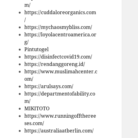
m/
https://cuddaloreorganics.com
/
https://mychaosmybliss.com/
https://loyolacentroamerica.or
g/
Pintutogel
https://disinfectcovid19.com/
https://rendanggoreng.id/
https://www.muslimahcenter.c
om/
https://arulsays.com/
https://departmentofability.co
m/
MIKITOTO
https://www.runningofftheree
ses.com/
https://australiaatberlin.com/