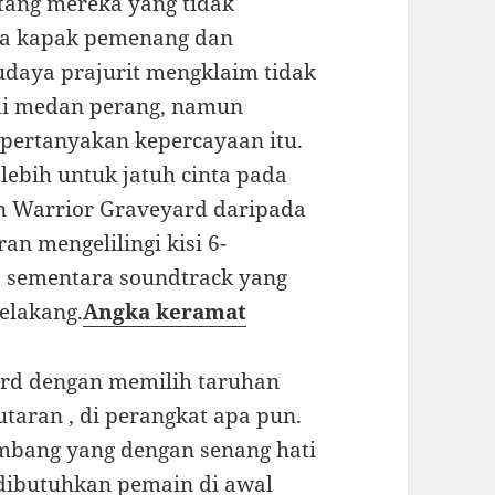
ntang mereka yang tidak
ada kapak pemenang dan
udaya prajurit mengklaim tidak
 di medan perang, namun
pertanyakan kepercayaan itu.
 lebih untuk jatuh cinta pada
an Warrior Graveyard daripada
an mengelilingi kisi 6-
 , sementara soundtrack yang
elakang.
Angka keramat
rd dengan memilih taruhan
utaran , di perangkat apa pun.
embang yang dengan senang hati
dibutuhkan pemain di awal