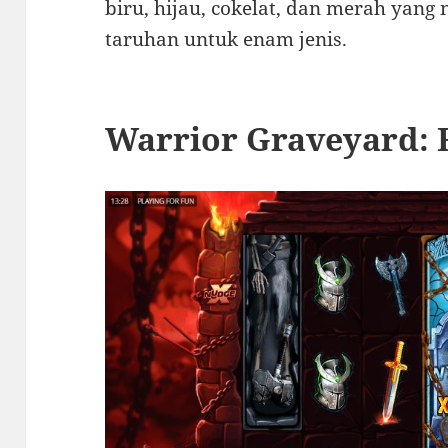
biru, hijau, cokelat, dan merah yang n
taruhan untuk enam jenis.
Warrior Graveyard: