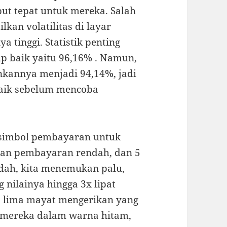
ut tepat untuk mereka. Salah
kan volatilitas di layar
ya tinggi. Statistik penting
up baik yaitu 96,16% . Namun,
kannya menjadi 94,14%, jadi
baik sebelum mencoba
simbol pembayaran untuk
ngan pembayaran rendah, dan 5
ndah, kita menemukan palu,
 nilainya hingga 3x lipat
a lima mayat mengerikan yang
 mereka dalam warna hitam,