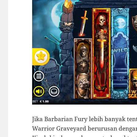
Jika Barbarian Fury lebih banyak t
Warrior Graveyard berurusan dengan