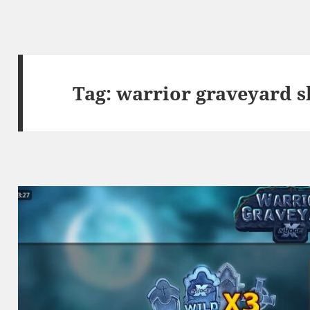
Tag:
warrior graveyard s