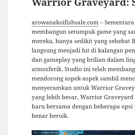
Warrior Graveyard: 
arowanakoifishsale.com
– Sementara 
membangun setumpuk game yang sang
mereka, hanya sedikit yang sehebat B
langsung menjadi hit di kalangan pe
dan gameplay yang brilian dalam li
atmosferik. Studio ini telah memban
mendorong aspek-aspek sambil menc
menyeramkan untuk Warrior Graveyar
yang lebih besar, Warrior Graveyar
baru bersama dengan beberapa opsi 
benar heroik.