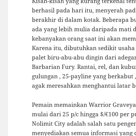
Kisah-kisah yang kurang terkenal te
berhasil pada hari itu, menyerah p
berakhir di dalam kotak. Beberapa b
ada yang lebih mulia daripada mati
kebanyakan orang saat ini akan mem
Karena itu, dibutuhkan sedikit usaha
palet biru-abu-abu dingin dari adeg
Barbarian Fury. Rantai, rel, dan kubur
gulungan , 25-payline yang berkabut
agak meresahkan menghantui latar b
Pemain memainkan Warrior Graveya
mulai dari 25 p/c hingga $/€100 per p
Nolimit City adalah salah satu peng
menyediakan semua informasi yang 