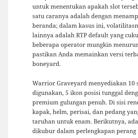
untuk menentukan apakah slot terseb
satu caranya adalah dengan menampil
beranda; dalam kasus ini, volatilitasn
lainnya adalah RTP default yang cuk
beberapa operator mungkin menurun
pastikan Anda memainkan versi ter
boneyard.
Warrior Graveyard menyediakan 10 
digunakan, 5 ikon posisi tunggal de
premium gulungan penuh. Di sisi re
kapak, helm, perisai, dan pedang yang
taruhan untuk enam. Berikutnya, ad
dikubur dalam perlengkapan perang