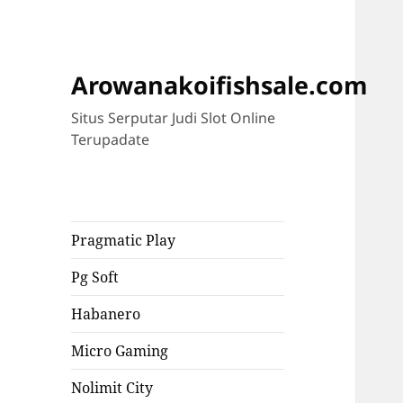
Arowanakoifishsale.com
Situs Serputar Judi Slot Online
Terupadate
Pragmatic Play
Pg Soft
Habanero
Micro Gaming
Nolimit City