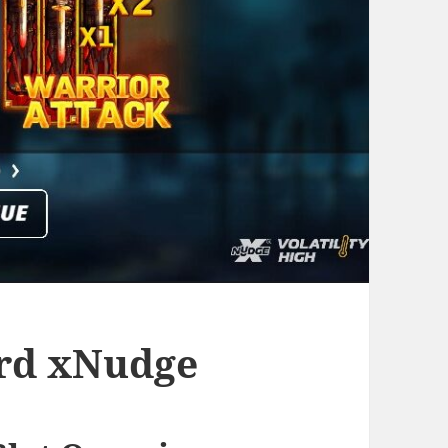
rd xNudge