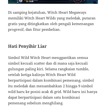
Di samping kejatuhan, Witch Heart Megaways
memiliki Witch Heart Wilds yang meledak, putaran
gratis yang ditingkatkan oleh pengali kemenangan
progresif, dan fitur pembelian.
Hati Penyihir Liar
Simbol Wild Witch Heart menggantikan semua
simbol kecuali scatter dan di mana saja kecuali
gulungan paling kiri. Selama rangkaian tumble,
setelah ketiga kalinya Witch Heart Wild
berpartisipasi dalam kombinasi pemenang, simbol
itu meledak dan menambahkan 2 hingga 9 simbol
wild baru ke posisi acak di grid. Wild baru ini hanya
dapat berpartisipasi dalam satu kombinasi
pemenang sebelum menghilang.