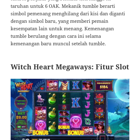
taruhan untuk 6 OAK. Mekanik tumble berarti
simbol pemenang menghilang dari kisi dan diganti
dengan simbol baru, yang memberi pemain
kesempatan lain untuk menang. Kemenangan
tumble berulang dengan cara ini selama
kemenangan baru muncul setelah tumble.
Witch Heart Megaways: Fitur Slot