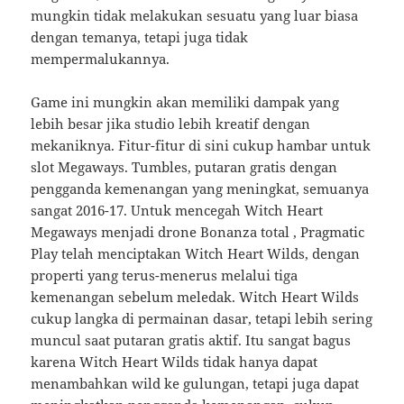
mungkin tidak melakukan sesuatu yang luar biasa
dengan temanya, tetapi juga tidak
mempermalukannya.
Game ini mungkin akan memiliki dampak yang
lebih besar jika studio lebih kreatif dengan
mekaniknya. Fitur-fitur di sini cukup hambar untuk
slot Megaways. Tumbles, putaran gratis dengan
pengganda kemenangan yang meningkat, semuanya
sangat 2016-17. Untuk mencegah Witch Heart
Megaways menjadi drone Bonanza total , Pragmatic
Play telah menciptakan Witch Heart Wilds, dengan
properti yang terus-menerus melalui tiga
kemenangan sebelum meledak. Witch Heart Wilds
cukup langka di permainan dasar, tetapi lebih sering
muncul saat putaran gratis aktif. Itu sangat bagus
karena Witch Heart Wilds tidak hanya dapat
menambahkan wild ke gulungan, tetapi juga dapat