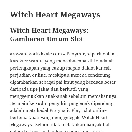
Witch Heart Megaways
Witch Heart Megaways
:
Gambaran Umum Slot
arowanakoifishsale.com
– Penyihir, seperti dalam
karakter wanita yang mencoba-coba sihir, adalah
perlengkapan yang cukup mapan dalam kancah
perjudian online, meskipun mereka cenderung
digambarkan sebagai pai imut yang berdada besar
daripada tipe jahat dan berkutil yang
menggemukkan anak-anak sebelum memakannya.
Bermain ke sudut penyihir yang enak dipandang
adalah mata kadal Pragmatic Play , slot online
bertema kuali yang menggelegak, Witch Heart
Megaways . Selain tidak melakukan banyak hal
dalam hal perawatan tema yang sangat unik,