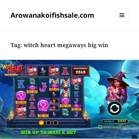
Arowanakoifishsale.com
MENU
DAN
WIDGET
Tag:
witch heart megaways big win