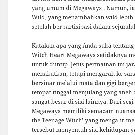
yang umum di Megaways . Namun, ia 
Wild, yang menambahkan wild lebih l
setelah berpartisipasi dalam sejuml
Katakan apa yang Anda suka tentang 
Witch Heart Megaways setidaknya m
untuk diintip. Jenis permainan ini ja
menakutkan, tetapi mengarah ke sa
bersinar melalui mata dan gigi berger
tempat tinggal menjulang yang aneh
sangat besar di sisi lainnya. Dari seg
Megaways memiliki semacam nuansa ‘
the Teenage Witch’ yang mengalir me
tersebut menyentuh sisi kehidupan y