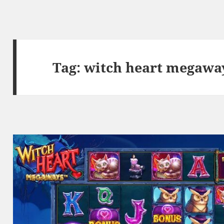
Tag:
witch heart megawa