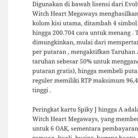
Digunakan di bawah lisensi dari Evol
Witch Heart Megaways menghasilkan 
kolom kisi utama, ditambah 4 simbol
hingga 200.704 cara untuk menang . 
dimungkinkan, mulai dari mempertar
per putaran , mengaktifkan Taruhan
taruhan sebesar 50% untuk mengga
putaran gratis), hingga membeli puta
reguler memiliki RTP maksimum 96,4
tinggi .
Peringkat kartu Spiky J hingga A ad
Witch Heart Megaways, yang memberi
untuk 6 OAK, sementara pembayaran t