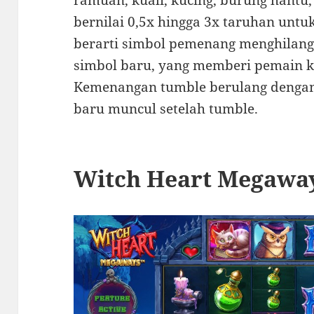
ramuan, kuali, kucing, burung hantu,
bernilai 0,5x hingga 3x taruhan unt
berarti simbol pemenang menghilang 
simbol baru, yang memberi pemain 
Kemenangan tumble berulang dengan
baru muncul setelah tumble.
Witch Heart Megaways