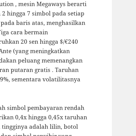
ution , mesin Megaways berarti
2 hingga 7 simbol pada setiap
 pada baris atas, menghasilkan
Tiga cara bermain
uhkan 20 sen hingga $/€240
 Ante (yang meningkatkan
ndakan peluang memenangkan
ran putaran gratis . Taruhan
9%, sementara volatilitasnya
alah simbol pembayaran rendah
kan 0,4x hingga 0,45x taruhan
ingginya adalah lilin, botol