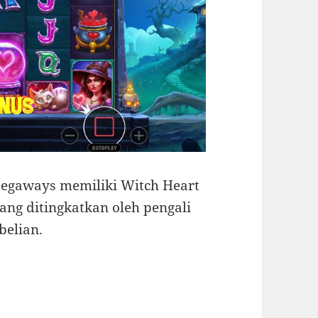
Megaways memiliki Witch Heart
ang ditingkatkan oleh pengali
belian.