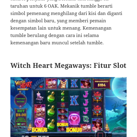
taruhan untuk 6 OAK. Mekanik tumble berarti
simbol pemenang menghilang dari kisi dan diganti
dengan simbol baru, yang memberi pemain
kesempatan lain untuk menang. Kemenangan
tumble berulang dengan cara ini selama
kemenangan baru muncul setelah tumble.
Witch Heart Megaways: Fitur Slot