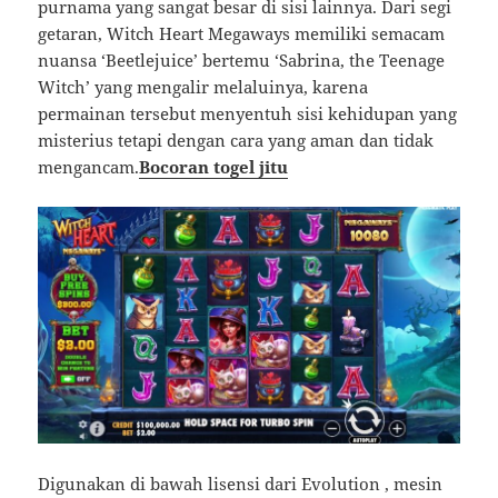
purnama yang sangat besar di sisi lainnya. Dari segi
getaran, Witch Heart Megaways memiliki semacam
nuansa ‘Beetlejuice’ bertemu ‘Sabrina, the Teenage
Witch’ yang mengalir melaluinya, karena
permainan tersebut menyentuh sisi kehidupan yang
misterius tetapi dengan cara yang aman dan tidak
mengancam.
Bocoran togel jitu
Digunakan di bawah lisensi dari Evolution , mesin