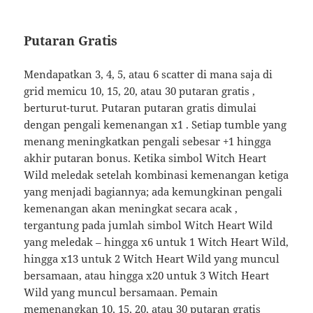
Putaran Gratis
Mendapatkan 3, 4, 5, atau 6 scatter di mana saja di
grid memicu 10, 15, 20, atau 30 putaran gratis ,
berturut-turut. Putaran putaran gratis dimulai
dengan pengali kemenangan x1 . Setiap tumble yang
menang meningkatkan pengali sebesar +1 hingga
akhir putaran bonus. Ketika simbol Witch Heart
Wild meledak setelah kombinasi kemenangan ketiga
yang menjadi bagiannya; ada kemungkinan pengali
kemenangan akan meningkat secara acak ,
tergantung pada jumlah simbol Witch Heart Wild
yang meledak – hingga x6 untuk 1 Witch Heart Wild,
hingga x13 untuk 2 Witch Heart Wild yang muncul
bersamaan, atau hingga x20 untuk 3 Witch Heart
Wild yang muncul bersamaan. Pemain
memenangkan 10, 15, 20, atau 30 putaran gratis