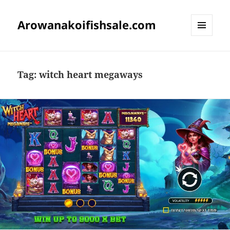
Arowanakoifishsale.com
MENU
DAN
WIDGET
Tag:
witch heart megaways