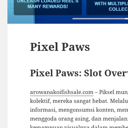
Pixel Paws
Pixel Paws: Slot Ove
arowanakoifishsale.com
– Piksel mung
kolektif, mereka sangat hebat. Melalu
informasi, mengonsumsi konten, men
menggoda orang asing, dan menjalani
kemampuan visualnya dalam membent