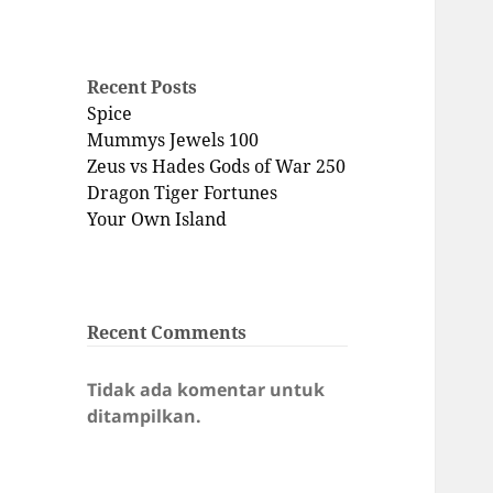
Recent Posts
Spice
Mummys Jewels 100
Zeus vs Hades Gods of War 250
Dragon Tiger Fortunes
Your Own Island
Recent Comments
Tidak ada komentar untuk
ditampilkan.