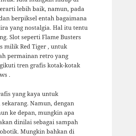
erarti lebih baik, namun, pada
 dan berpiksel entah bagaimana
a yang nostalgia. Hal itu tentu
ing. Slot seperti Flame Busters
milik Red Tiger , untuk
ah permainan retro yang
kuti tren grafis kotak-kotak
ws .
afis yang kaya untuk
ti sekarang. Namun, dengan
ahun ke depan, mungkin apa
akan dinilai sebagai sampah
robotik. Mungkin bahkan di