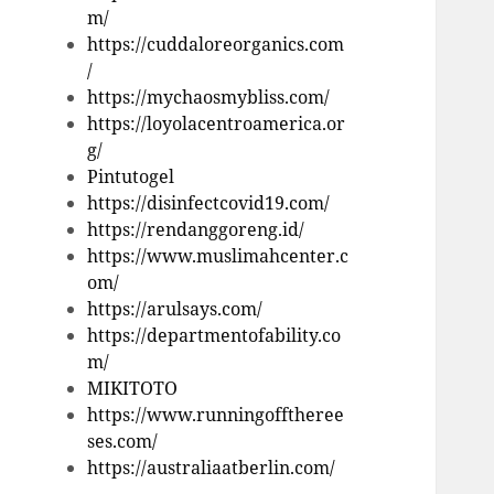
m/
https://cuddaloreorganics.com
/
https://mychaosmybliss.com/
https://loyolacentroamerica.or
g/
Pintutogel
https://disinfectcovid19.com/
https://rendanggoreng.id/
https://www.muslimahcenter.c
om/
https://arulsays.com/
https://departmentofability.co
m/
MIKITOTO
https://www.runningofftheree
ses.com/
https://australiaatberlin.com/