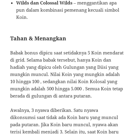
Wilds dan Colossal Wilds
– menggantikan apa
pun dalam kombinasi pemenang kecuali simbol
Koin.
Tahan & Menangkan
Babak bonus dipicu saat setidaknya 5 Koin mendarat
di grid. Selama babak tersebut, hanya Koin dan
hadiah yang dipicu oleh Gulungan yang Diisi yang
mungkin muncul. Nilai Koin yang mungkin adalah
10 hingga 100 , sedangkan nilai Koin Kolosal yang
mungkin adalah 500 hingga 5.000 . Semua Koin tetap
berada di gulungan di antara putaran.
Awalnya, 3 nyawa diberikan. Satu nyawa
dikonsumsi saat tidak ada Koin baru yang muncul
pada putaran. Jika Koin baru muncul, nyawa akan
terisi kembali menjadi 3. Selain itu, saat Koin baru