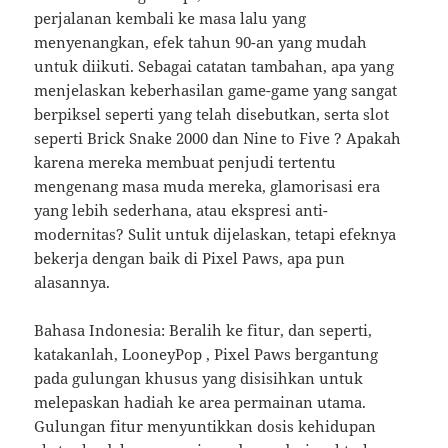
perjalanan kembali ke masa lalu yang
menyenangkan, efek tahun 90-an yang mudah
untuk diikuti. Sebagai catatan tambahan, apa yang
menjelaskan keberhasilan game-game yang sangat
berpiksel seperti yang telah disebutkan, serta slot
seperti Brick Snake 2000 dan Nine to Five ? Apakah
karena mereka membuat penjudi tertentu
mengenang masa muda mereka, glamorisasi era
yang lebih sederhana, atau ekspresi anti-
modernitas? Sulit untuk dijelaskan, tetapi efeknya
bekerja dengan baik di Pixel Paws, apa pun
alasannya.
Bahasa Indonesia: Beralih ke fitur, dan seperti,
katakanlah, LooneyPop , Pixel Paws bergantung
pada gulungan khusus yang disisihkan untuk
melepaskan hadiah ke area permainan utama.
Gulungan fitur menyuntikkan dosis kehidupan