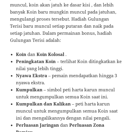
muncul, koin akan jatuh ke dasar kisi , dan lebih
banyak Koin baru mungkin muncul pada jatuhan,
mengulangi proses tersebut. Hadiah Gulungan
Terisi baru muncul setiap putaran dan naik pada
setiap jatuhan. Dalam permainan bonus, hadiah
Gulungan Terisi adalah:
Koin
dan
Koin Kolosal
.
Peningkatan Koin
– terlihat Koin ditingkatkan ke
nilai yang lebih tinggi.
Nyawa Ekstra
– pemain mendapatkan hingga 3
nyawa ekstra.
Kumpulkan
– simbol peti harta karun muncul
untuk mengumpulkan semua Koin saat ini.
Kumpulkan dan Kalikan
– peti harta karun
muncul untuk mengumpulkan semua Koin saat
ini dan mengalikannya dengan nilai pengali.
Perluasan Jaringan
dan
Perluasan Zona
Pemicu
.