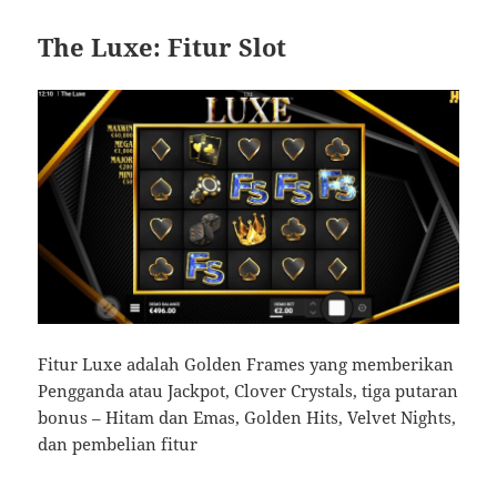
The Luxe: Fitur Slot
Fitur Luxe adalah Golden Frames yang memberikan
Pengganda atau Jackpot, Clover Crystals, tiga putaran
bonus – Hitam dan Emas, Golden Hits, Velvet Nights,
dan pembelian fitur