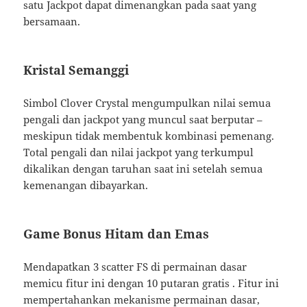
satu Jackpot dapat dimenangkan pada saat yang
bersamaan.
Kristal Semanggi
Simbol Clover Crystal mengumpulkan nilai semua
pengali dan jackpot yang muncul saat berputar –
meskipun tidak membentuk kombinasi pemenang.
Total pengali dan nilai jackpot yang terkumpul
dikalikan dengan taruhan saat ini setelah semua
kemenangan dibayarkan.
Game Bonus Hitam dan Emas
Mendapatkan 3 scatter FS di permainan dasar
memicu fitur ini dengan 10 putaran gratis . Fitur ini
mempertahankan mekanisme permainan dasar,