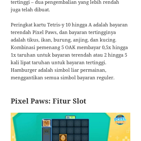
tertinggi – dua pengembalian yang lebih rendah
juga telah dibuat.
Peringkat kartu Tetris-y 10 hingga A adalah bayaran
terendah Pixel Paws, dan bayaran tertingginya
adalah tikus, ikan, burung, anjing, dan kucing.
Kombinasi pemenang 5 OAK membayar 0,5x hingga
1x taruhan untuk bayaran terendah atau 2 hingga 5
kali lipat taruhan untuk bayaran tertinggi.
Hamburger adalah simbol liar permainan,
menggantikan semua simbol bayaran reguler.
Pixel Paws: Fitur Slot