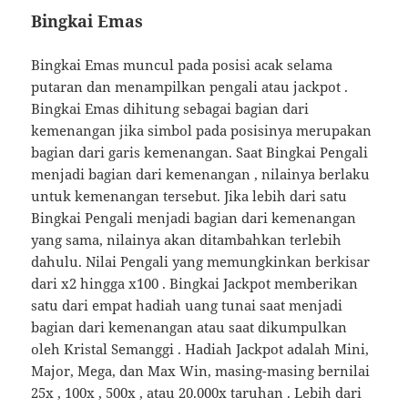
Bingkai Emas
Bingkai Emas muncul pada posisi acak selama
putaran dan menampilkan pengali atau jackpot .
Bingkai Emas dihitung sebagai bagian dari
kemenangan jika simbol pada posisinya merupakan
bagian dari garis kemenangan. Saat Bingkai Pengali
menjadi bagian dari kemenangan , nilainya berlaku
untuk kemenangan tersebut. Jika lebih dari satu
Bingkai Pengali menjadi bagian dari kemenangan
yang sama, nilainya akan ditambahkan terlebih
dahulu. Nilai Pengali yang memungkinkan berkisar
dari x2 hingga x100 . Bingkai Jackpot memberikan
satu dari empat hadiah uang tunai saat menjadi
bagian dari kemenangan atau saat dikumpulkan
oleh Kristal Semanggi . Hadiah Jackpot adalah Mini,
Major, Mega, dan Max Win, masing-masing bernilai
25x , 100x , 500x , atau 20.000x taruhan . Lebih dari