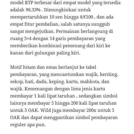
model RTP terbesar dari empat model yang tersedia
adalah 96,33% . Dimungkinkan untuk
mempertaruhkan 10 sen hingga $/€100 , dan ada
empat fitur pembelian, salah satunya sungguh
sangat mengejutkan. Permainan berlangsung di
ruang 5×4 dengan 14 garis pembayaran yang
memberikan kombinasi pemenang dari kiri ke
kanan dari gulungan paling kiri.
Motif hitam dan emas berlanjut ke tabel
pembayaran, yang mencantumkan wajik, keriting,
sekop, hati, dadu, keping, kartu, mahkota, dan
wajik. Kemenangan dengan lima jenis kartu
membayar 1 kali lipat taruhan , sedangkan simbol
lainnya membayar 5 hingga 200 kali lipat taruhan
untuk 5 OAK. Wild juga membayar 200x untuk 5
OAK dan dapat menggantikan simbol pembayaran
reguler apa pun.