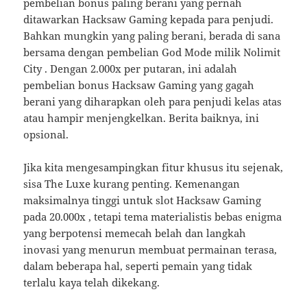
pembelian bonus paling berani yang pernah
ditawarkan Hacksaw Gaming kepada para penjudi.
Bahkan mungkin yang paling berani, berada di sana
bersama dengan pembelian God Mode milik Nolimit
City . Dengan 2.000x per putaran, ini adalah
pembelian bonus Hacksaw Gaming yang gagah
berani yang diharapkan oleh para penjudi kelas atas
atau hampir menjengkelkan. Berita baiknya, ini
opsional.
Jika kita mengesampingkan fitur khusus itu sejenak,
sisa The Luxe kurang penting. Kemenangan
maksimalnya tinggi untuk slot Hacksaw Gaming
pada 20.000x , tetapi tema materialistis bebas enigma
yang berpotensi memecah belah dan langkah
inovasi yang menurun membuat permainan terasa,
dalam beberapa hal, seperti pemain yang tidak
terlalu kaya telah dikekang.