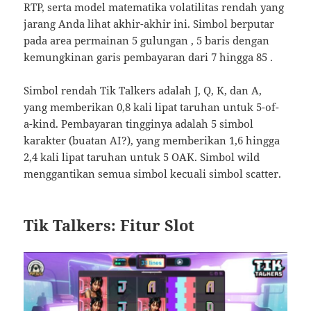
RTP, serta model matematika volatilitas rendah yang
jarang Anda lihat akhir-akhir ini. Simbol berputar
pada area permainan 5 gulungan , 5 baris dengan
kemungkinan garis pembayaran dari 7 hingga 85 .
Simbol rendah Tik Talkers adalah J, Q, K, dan A,
yang memberikan 0,8 kali lipat taruhan untuk 5-of-
a-kind. Pembayaran tingginya adalah 5 simbol
karakter (buatan AI?), yang memberikan 1,6 hingga
2,4 kali lipat taruhan untuk 5 OAK. Simbol wild
menggantikan semua simbol kecuali simbol scatter.
Tik Talkers: Fitur Slot