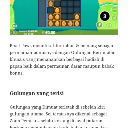
Pixel Paws memiliki fitur tahan & menang sebagai
permainan bonusnya dengan Gulungan Bermuatan
khusus yang menanamkan berbagai hadiah di
papan baik dalam permainan dasar maupun babak
bonus.
Gulungan yang terisi
Gulungan yang Dimuat terletak di sebelah kiri
gulungan utama. Sel teratasnya dikenal sebagai
Zona Pemicu – selalu kosong di awal putaran.
Kaskade memindahkan hadiah dan kosong dari