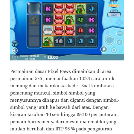
Permainan dasar Pixel Paws dimainkan di area
permainan 5×5 , memanfaatkan 1.024 cara untuk
menang dan mekanika kaskade . Saat kombinasi
pemenang muncul, simbol-simbol yang
menyusunnya dihapus dan diganti dengan simbol-
simbol yang jatuh ke bawah dari atas. Dengan
kisaran taruhan 10 sen hingga $/€100 per putaran ,
pemain harus menyadari mesin matematika yang
mudah berubah dan RTP 96 % pada pengaturan