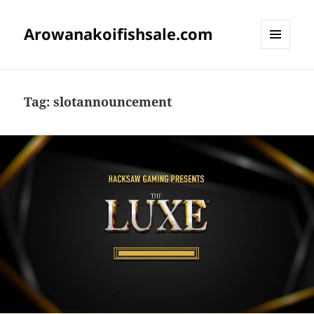
Arowanakoifishsale.com
MENU
DAN
WIDGET
Tag:
slotannouncement