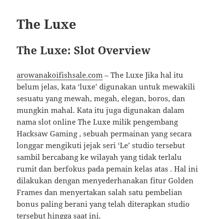
The Luxe
The Luxe: Slot Overview
arowanakoifishsale.com
– The Luxe Jika hal itu
belum jelas, kata ‘luxe’ digunakan untuk mewakili
sesuatu yang mewah, megah, elegan, boros, dan
mungkin mahal. Kata itu juga digunakan dalam
nama slot online The Luxe milik pengembang
Hacksaw Gaming , sebuah permainan yang secara
longgar mengikuti jejak seri ‘Le’ studio tersebut
sambil bercabang ke wilayah yang tidak terlalu
rumit dan berfokus pada pemain kelas atas . Hal ini
dilakukan dengan menyederhanakan fitur Golden
Frames dan menyertakan salah satu pembelian
bonus paling berani yang telah diterapkan studio
tersebut hingga saat ini.