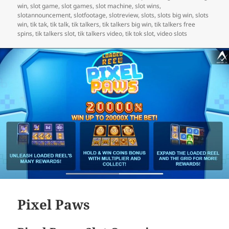
win
,
slot game
,
slot games
,
slot machine
,
slot wins
,
slotannouncement
,
slotfootage
,
slotreview
,
slots
,
slots big win
,
slots
win
,
tik tak
,
tik talk
,
tik talkers
,
tik talkers big win
,
tik talkers free
spins
,
tik talkers slot
,
tik talkers video
,
tik tok slot
,
video slots
Pixel Paws