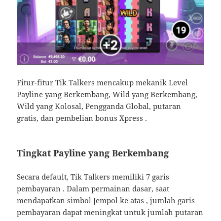
Fitur-fitur Tik Talkers mencakup mekanik Level
Payline yang Berkembang, Wild yang Berkembang,
Wild yang Kolosal, Pengganda Global, putaran
gratis, dan pembelian bonus Xpress .
Tingkat Payline yang Berkembang
Secara default, Tik Talkers memiliki 7 garis
pembayaran . Dalam permainan dasar, saat
mendapatkan simbol Jempol ke atas , jumlah garis
pembayaran dapat meningkat untuk jumlah putaran