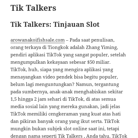
Tik Talkers
Tik Talkers: Tinjauan Slot
arowanakoifishsale.com
– Pada saat penulisan,
orang terkaya di Tiongkok adalah Zhang Yiming,
pendiri aplikasi TikTok yang sangat populer, setelah
mengumpulkan kekayaan sebesar $50 miliar.
TikTok, huh, siapa yang mengira aplikasi yang
menayangkan video pendek bisa begitu populer,
belum lagi menguntungkan? Namun, tergantung
pada sumbernya, anak-anak menghabiskan sekitar
1,5 hingga 2 jam sehari di TikTok, di atas semua
media sosial lain yang mereka gunakan, jadi jelas
TikTok memiliki cengkeraman yang kuat atas hati
dan pikiran banyak orang yang ikut serta. TikTok
mungkin bukan subjek slot online saat ini, tetapi
dengan nama seperti Tik Talkers , Anda tahu. TikTok