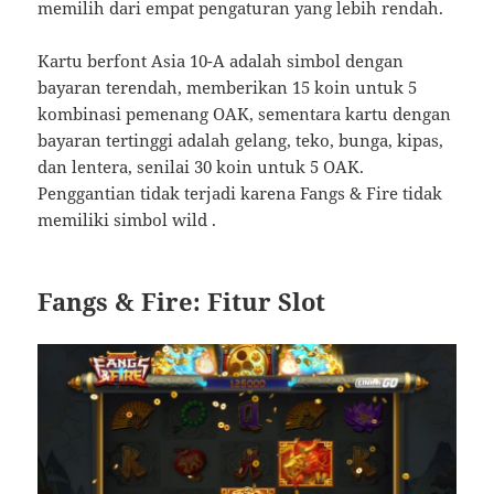
memilih dari empat pengaturan yang lebih rendah.
Kartu berfont Asia 10-A adalah simbol dengan
bayaran terendah, memberikan 15 koin untuk 5
kombinasi pemenang OAK, sementara kartu dengan
bayaran tertinggi adalah gelang, teko, bunga, kipas,
dan lentera, senilai 30 koin untuk 5 OAK.
Penggantian tidak terjadi karena Fangs & Fire tidak
memiliki simbol wild .
Fangs & Fire: Fitur Slot