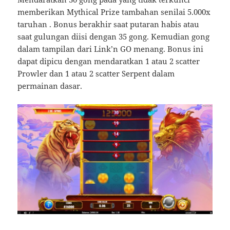
memberikan Mythical Prize tambahan senilai 5.000x
taruhan . Bonus berakhir saat putaran habis atau
saat gulungan diisi dengan 35 gong. Kemudian gong
dalam tampilan dari Link’n GO menang. Bonus ini
dapat dipicu dengan mendaratkan 1 atau 2 scatter
Prowler dan 1 atau 2 scatter Serpent dalam
permainan dasar.