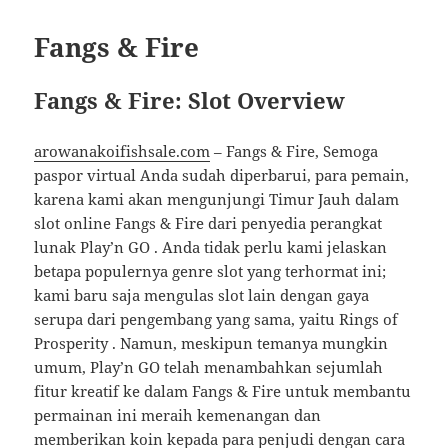
Fangs & Fire
Fangs & Fire: Slot Overview
arowanakoifishsale.com
– Fangs & Fire, Semoga
paspor virtual Anda sudah diperbarui, para pemain,
karena kami akan mengunjungi Timur Jauh dalam
slot online Fangs & Fire dari penyedia perangkat
lunak Play’n GO . Anda tidak perlu kami jelaskan
betapa populernya genre slot yang terhormat ini;
kami baru saja mengulas slot lain dengan gaya
serupa dari pengembang yang sama, yaitu Rings of
Prosperity . Namun, meskipun temanya mungkin
umum, Play’n GO telah menambahkan sejumlah
fitur kreatif ke dalam Fangs & Fire untuk membantu
permainan ini meraih kemenangan dan
memberikan koin kepada para penjudi dengan cara