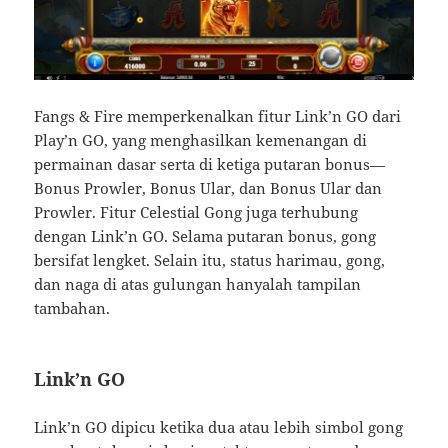
Fangs & Fire memperkenalkan fitur Link’n GO dari
Play’n GO, yang menghasilkan kemenangan di
permainan dasar serta di ketiga putaran bonus—
Bonus Prowler, Bonus Ular, dan Bonus Ular dan
Prowler. Fitur Celestial Gong juga terhubung
dengan Link’n GO. Selama putaran bonus, gong
bersifat lengket. Selain itu, status harimau, gong,
dan naga di atas gulungan hanyalah tampilan
tambahan.
Link’n GO
Link’n GO dipicu ketika dua atau lebih simbol gong