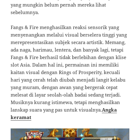
yang mungkin belum pernah mereka lihat
sebelumnya.
Fangs & Fire menghasilkan reaksi sensorik yang
menyenangkan melalui visual berselera tinggi yang
merepresentasikan subjek secara artistik. Memang,
ada naga, harimau, lentera, dan banyak lagi, tetapi
Fangs & Fire berhasil tidak berlebihan dengan klise
slot Asia. Dalam hal ini, permainan ini memiliki
kaitan visual dengan Rings of Prosperity, kecuali
hari yang cerah telah diubah menjadi langit kelabu
yang muram, dengan awan yang bergerak cepat
melesat di layar seolah-olah badai sedang terjadi.
Musiknya kurang istimewa, tetapi menghasilkan
lanskap suara yang pas untuk visualnya.
Angka
keramat