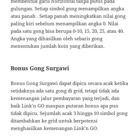
membentuk garis horizontal tanpa putus pada
gulungan. Setiap simbol gong menampilkan angka
atau panah . Setiap panah meningkatkan nilai gong
paling kiri sebelum menampilkan angka 0. Nilai
pada satu gong bisa berupa 0-10, 15, 20, 25, atau 40.
Angka yang dihasilkan oleh sebaris gong
menentukan jumlah koin yang diberikan.
Bonus Gong Surgawi
Bonus Gong Surgawi dapat dipicu secara acak ketika
setidaknya ada satu gong di grid, tetapi tidak ada
kemenangan jalur pembayaran yang terjadi, dan
baik Link’n GO maupun putaran bonus apa pun
tidak dipicu. Sejumlah acak 3 hingga 10 simbol gong
ditambahkan ke grid untuk berpotensi
menghasilkan kemenangan Link’n GO.