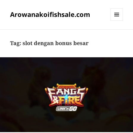
Arowanakoifishsale.com
MENU
DAN
WIDGET
Tag:
slot dengan bonus besar