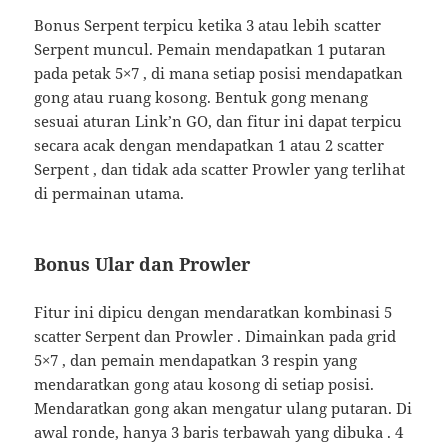
Bonus Serpent terpicu ketika 3 atau lebih scatter
Serpent muncul. Pemain mendapatkan 1 putaran
pada petak 5×7 , di mana setiap posisi mendapatkan
gong atau ruang kosong. Bentuk gong menang
sesuai aturan Link’n GO, dan fitur ini dapat terpicu
secara acak dengan mendapatkan 1 atau 2 scatter
Serpent , dan tidak ada scatter Prowler yang terlihat
di permainan utama.
Bonus Ular dan Prowler
Fitur ini dipicu dengan mendaratkan kombinasi 5
scatter Serpent dan Prowler . Dimainkan pada grid
5×7 , dan pemain mendapatkan 3 respin yang
mendaratkan gong atau kosong di setiap posisi.
Mendaratkan gong akan mengatur ulang putaran. Di
awal ronde, hanya 3 baris terbawah yang dibuka . 4