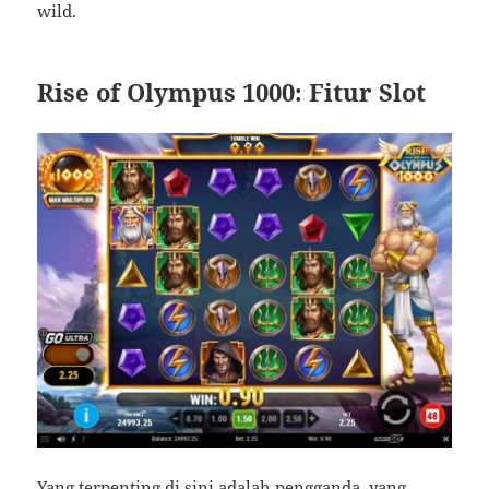
wild.
Rise of Olympus 1000: Fitur Slot
Yang terpenting di sini adalah pengganda, yang