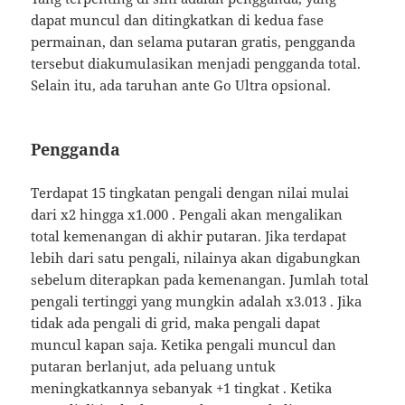
dapat muncul dan ditingkatkan di kedua fase
permainan, dan selama putaran gratis, pengganda
tersebut diakumulasikan menjadi pengganda total.
Selain itu, ada taruhan ante Go Ultra opsional.
Pengganda
Terdapat 15 tingkatan pengali dengan nilai mulai
dari x2 hingga x1.000 . Pengali akan mengalikan
total kemenangan di akhir putaran. Jika terdapat
lebih dari satu pengali, nilainya akan digabungkan
sebelum diterapkan pada kemenangan. Jumlah total
pengali tertinggi yang mungkin adalah x3.013 . Jika
tidak ada pengali di grid, maka pengali dapat
muncul kapan saja. Ketika pengali muncul dan
putaran berlanjut, ada peluang untuk
meningkatkannya sebanyak +1 tingkat . Ketika