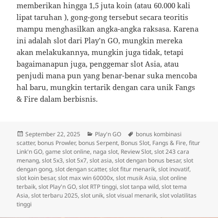
memberikan hingga 1,5 juta koin (atau 60.000 kali
lipat taruhan ), gong-gong tersebut secara teoritis
mampu menghasilkan angka-angka raksasa. Karena
ini adalah slot dari Play’n GO, mungkin mereka
akan melakukannya, mungkin juga tidak, tetapi
bagaimanapun juga, penggemar slot Asia, atau
penjudi mana pun yang benar-benar suka mencoba
hal baru, mungkin tertarik dengan cara unik Fangs
& Fire dalam berbisnis.
Diposkan
Kategori
Tag
September 22, 2025
Play'n GO
bonus kombinasi
pada
scatter
,
bonus Prowler
,
bonus Serpent
,
Bonus Slot
,
Fangs & Fire
,
fitur
Link'n GO
,
game slot online
,
naga slot
,
Review Slot
,
slot 243 cara
menang
,
slot 5x3
,
slot 5x7
,
slot asia
,
slot dengan bonus besar
,
slot
dengan gong
,
slot dengan scatter
,
slot fitur menarik
,
slot inovatif
,
slot koin besar
,
slot max win 60000x
,
slot musik Asia
,
slot online
terbaik
,
slot Play'n GO
,
slot RTP tinggi
,
slot tanpa wild
,
slot tema
Asia
,
slot terbaru 2025
,
slot unik
,
slot visual menarik
,
slot volatilitas
tinggi