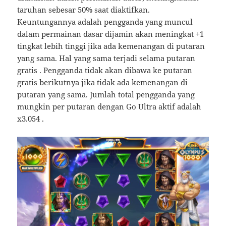
taruhan sebesar 50% saat diaktifkan.
Keuntungannya adalah pengganda yang muncul
dalam permainan dasar dijamin akan meningkat +1
tingkat lebih tinggi jika ada kemenangan di putaran
yang sama. Hal yang sama terjadi selama putaran
gratis . Pengganda tidak akan dibawa ke putaran
gratis berikutnya jika tidak ada kemenangan di
putaran yang sama. Jumlah total pengganda yang
mungkin per putaran dengan Go Ultra aktif adalah
x3.054 .