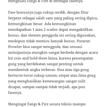
menghiasi Fangs & Fire di berbagai fasenya.
Fase bonusnya juga cukup cerdik, dengan fitur
Serpent sebagai salah satu yang paling sering dipicu,
kemungkinan besar. Ada kemungkinan
mendapatkan 1 atau 2 scatter dapat mengaktifkan
bonus, dan elemen penggoda ini sering digunakan,
meskipun tidak memicu banyak bonus. Putaran
Prowler bisa sangat menggoda, dan sensasi
antisipasinya mungkin sangat berbeda dengan acara
hit coin and hold them biasa, karena penempatan
gong yang berdekatan sangat penting untuk
membentuk angka terbesar. Dua atau tiga gong
berturut-turut cukup umum; empat atau lima gong
yang menghasilkan kemenangan sangat sulit
dicapai, sampai-sampai tidak terjadi, apa pun
fasenya.
Mengingat Fangs & Fire secara teknis mampu