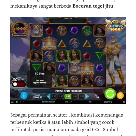
mekaniknya sangat berbeda.
Bocoran togel jitu
Sebagai permainan scatter , kombinasi kemenangan
terbentuk ketika 8 atau lebih simbol yang cocok
terlihat di posisi mana pun pada grid 6×5 . Simbol