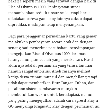
bekerja seperti mesin yang terawat dengan baik di
Rise of Olympus 1000. Peningkatan super
menambahkan sedikit unsur acak, tetapi harus
dikatakan bahwa gameplay lainnya cukup dapat
diprediksi, meskipun tetap menyenangkan.
Bagi para penggemar permainan kartu yang gemar
melakukan pembayaran secara acak dan dengan
senang hati menerima perubahan, penyimpangan
mengejutkan Rise of Olympus 1000 dari masa
lalunya mungkin adalah yang mereka cari. Hasil
akhirnya adalah permainan yang terasa familiar
namun sangat ambisius. Aneh rasanya melihat
ketiga dewa Yunani muncul dan menghilang tetapi
tidak dapat memberikan fitur Tangan Tuhan, dan
peralihan sistem pembayaran mungkin
membutuhkan waktu untuk beradaptasi, namun
yang paling mengejutkan adalah cara agresif Play’n
GO menyaingi Pragmatic Play dengan permainan ini.