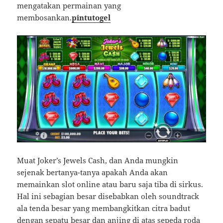
mengatakan permainan yang
membosankan.
pintutogel
Muat Joker’s Jewels Cash, dan Anda mungkin
sejenak bertanya-tanya apakah Anda akan
memainkan slot online atau baru saja tiba di sirkus.
Hal ini sebagian besar disebabkan oleh soundtrack
ala tenda besar yang membangkitkan citra badut
dengan sepatu besar dan anjing di atas sepeda roda