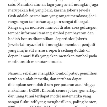
satu. Memiliki alunan lagu yang aneh mungkin juga
merupakan hal yang baik, karena Joker’s Jewels
Cash adalah permainan yang sangat mendasar, jadi
rangsangan tambahan apa pun sangat dihargai.
Rangsangan moneter muncul di atas area gulungan,
tempat informasi tentang simbol pembayaran dan
hadiah bonus ditampilkan. Seperti slot Joker’s
Jewels lainnya, slot ini mungkin membuat penjudi
yang imajinatif merasa seperti sedang duduk di
depan lemari fisik yang akan menekan tombol pada
mesin untuk memutar sesuatu.
Namun, sebelum mengklik tombol putar, pemilihan
taruhan sudah tersedia, dan taruhan dapat
ditetapkan serendah 5 sen per putaran atau hingga
maksimum $/€250 . Di balik semua joker, gemerlap,
dan uang tunai terdapat model matematika yang
sangat fluktuatif yang menghasilkan, paling banter,