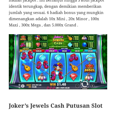
hadiah jackpot . Ini berlanjut hingga 3 koin jackpot
identik terungkap, dengan demikian memberikan
jumlah yang sesuai. 6 hadiah bonus yang mungkin
dimenangkan adalah 10x Mini , 20x Minor , 100x
Maxi , 300x Mega , dan 5.000x Grand .
Joker’s Jewels Cash Putusan Slot