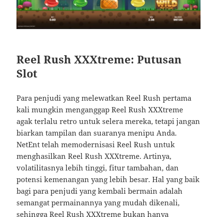
Reel Rush XXXtreme: Putusan
Slot
Para penjudi yang melewatkan Reel Rush pertama
kali mungkin menganggap Reel Rush XXXtreme
agak terlalu retro untuk selera mereka, tetapi jangan
biarkan tampilan dan suaranya menipu Anda.
NetEnt telah memodernisasi Reel Rush untuk
menghasilkan Reel Rush XXXtreme. Artinya,
volatilitasnya lebih tinggi, fitur tambahan, dan
potensi kemenangan yang lebih besar. Hal yang baik
bagi para penjudi yang kembali bermain adalah
semangat permainannya yang mudah dikenali,
sehingga Reel Rush XXXtreme bukan hanya