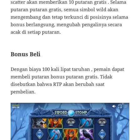
scatter akan memberikan 10 putaran gratis . Selama
putaran putaran gratis, semua simbol wild akan
mengembang dan tetap terkunci di posisinya selama
bonus berlangsung, mengubah pengalinya secara
acak di setiap putaran.
Bonus Beli
Dengan biaya 100 kali lipat taruhan , pemain dapat
membeli putaran bonus putaran gratis. Tidak
disebutkan bahwa RTP akan berubah saat
pembelian.