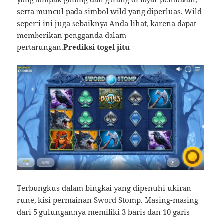
serta muncul pada simbol wild yang diperluas. Wild
seperti ini juga sebaiknya Anda lihat, karena dapat
memberikan pengganda dalam
pertarungan.
Prediksi togel jitu
Terbungkus dalam bingkai yang dipenuhi ukiran
rune, kisi permainan Sword Stomp. Masing-masing
dari 5 gulungannya memiliki 3 baris dan 10 garis