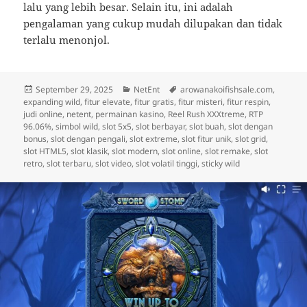
lalu yang lebih besar. Selain itu, ini adalah
pengalaman yang cukup mudah dilupakan dan tidak
terlalu menonjol.
Diposkan
Kategori
Tag
September 29, 2025
NetEnt
arowanakoifishsale.com
,
pada
expanding wild
,
fitur elevate
,
fitur gratis
,
fitur misteri
,
fitur respin
,
judi online
,
netent
,
permainan kasino
,
Reel Rush XXXtreme
,
RTP
96.06%
,
simbol wild
,
slot 5x5
,
slot berbayar
,
slot buah
,
slot dengan
bonus
,
slot dengan pengali
,
slot extreme
,
slot fitur unik
,
slot grid
,
slot HTML5
,
slot klasik
,
slot modern
,
slot online
,
slot remake
,
slot
retro
,
slot terbaru
,
slot video
,
slot volatil tinggi
,
sticky wild