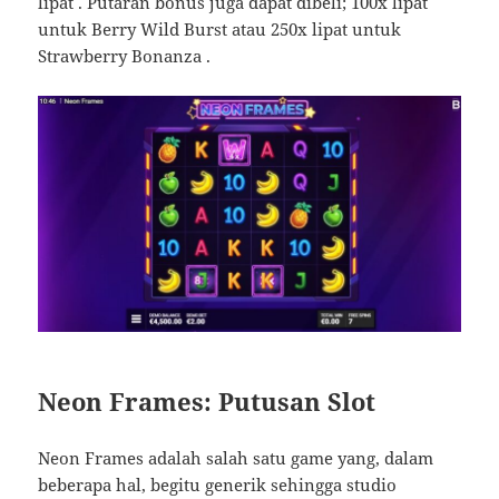
lipat . Putaran bonus juga dapat dibeli; 100x lipat
untuk Berry Wild Burst atau 250x lipat untuk
Strawberry Bonanza .
Neon Frames
: Putusan Slot
Neon Frames adalah salah satu game yang, dalam
beberapa hal, begitu generik sehingga studio