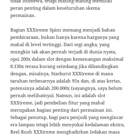
tidak istimewa, tetapi masing-masing memiliki
peran penting dalam keseluruhan skema
permainan.
Bagian XXXtreme Spins memang menjadi bahan
pembicaraan, bukan hanya karena harganya yang
mahal di level tertinggi. Dari segi angka, yang
mungkin tak akan pernah terjadi di dunia nyata,
opsi 200x dalam slot dengan kemenangan maksimal
8.130x terasa kurang seimbang jika dibandingkan
dengan, misalnya, Starburst XXXtreme di mana
taruhan terbesarnya adalah 95x dan, di atas kertas,
potensinya adalah 200.000x (sayangnya, saya belum
pernah melihatnya). Namun, ini adalah slot
XXXtreme, jadi pembelian fitur yang mahal
merupakan bagian penting dari permainan ini.
Sebagai penutup, bagi para penjudi yang mengincar
era lampau tetapi lebih menyukai kedalaman ekstra,
Reel Rush XXXtreme menghadirkan ledakan masa