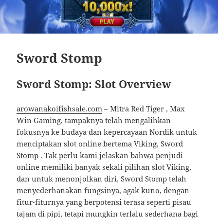
Sword Stomp
Sword Stomp: Slot Overview
arowanakoifishsale.com
– Mitra Red Tiger , Max
Win Gaming, tampaknya telah mengalihkan
fokusnya ke budaya dan kepercayaan Nordik untuk
menciptakan slot online bertema Viking, Sword
Stomp . Tak perlu kami jelaskan bahwa penjudi
online memiliki banyak sekali pilihan slot Viking,
dan untuk menonjolkan diri, Sword Stomp telah
menyederhanakan fungsinya, agak kuno, dengan
fitur-fiturnya yang berpotensi terasa seperti pisau
tajam di pipi, tetapi mungkin terlalu sederhana bagi