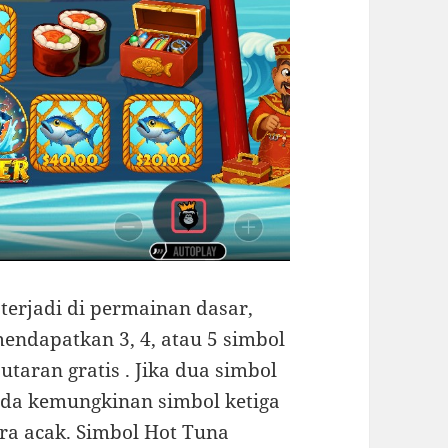
terjadi di permainan dasar,
endapatkan 3, 4, atau 5 simbol
utaran gratis . Jika dua simbol
ada kemungkinan simbol ketiga
ara acak. Simbol Hot Tuna