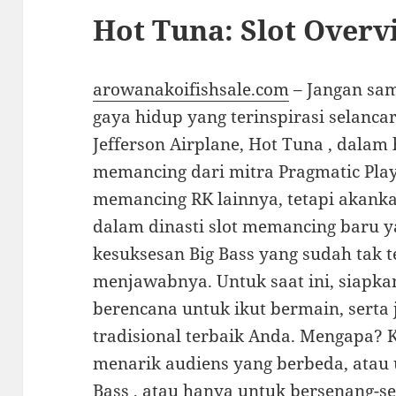
Hot Tuna: Slot Overv
arowanakoifishsale.com
– Jangan sam
gaya hidup yang terinspirasi selanc
Jefferson Airplane, Hot Tuna , dalam 
memancing dari mitra Pragmatic Play, 
memancing RK lainnya, tetapi akank
dalam dinasti slot memancing baru 
kesuksesan Big Bass yang sudah tak 
menjawabnya. Untuk saat ini, siapka
berencana untuk ikut bermain, sert
tradisional terbaik Anda. Mengapa?
menarik audiens yang berbeda, atau 
Bass , atau hanya untuk bersenang-