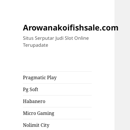
Arowanakoifishsale.com
Situs Serputar Judi Slot Online
Terupadate
Pragmatic Play
Pg Soft
Habanero
Micro Gaming
Nolimit City