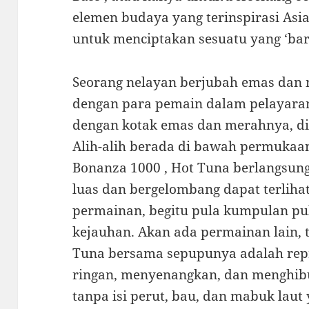
elemen budaya yang terinspirasi As
untuk menciptakan sesuatu yang ‘bar
Seorang nelayan berjubah emas dan
dengan para pemain dalam pelayaran
dengan kotak emas dan merahnya, di
Alih-alih berada di bawah permukaan 
Bonanza 1000 , Hot Tuna berlangsung
luas dan bergelombang dapat terlihat 
permainan, begitu pula kumpulan pul
kejauhan. Akan ada permainan lain, t
Tuna bersama sepupunya adalah rep
ringan, menyenangkan, dan menghibur
tanpa isi perut, bau, dan mabuk laut