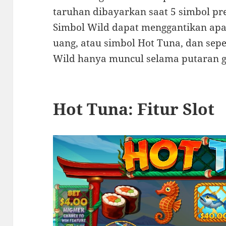
taruhan dibayarkan saat 5 simbol p
Simbol Wild dapat menggantikan apa 
uang, atau simbol Hot Tuna, dan seper
Wild hanya muncul selama putaran gr
Hot Tuna: Fitur Slot