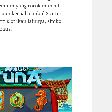
remium yang cocok muncul.
pun kecuali simbol Scatter,
ti slot ikan lainnya, simbol
atis.