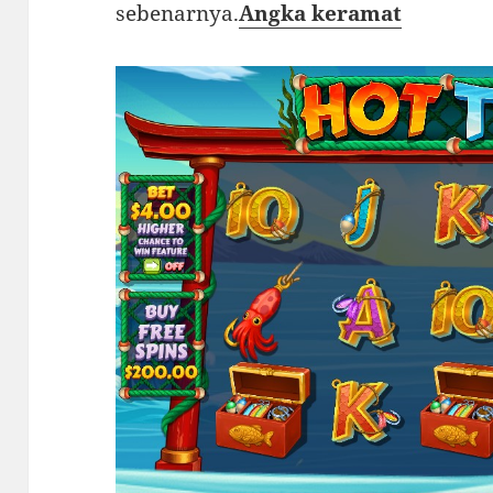
sebenarnya.
Angka keramat