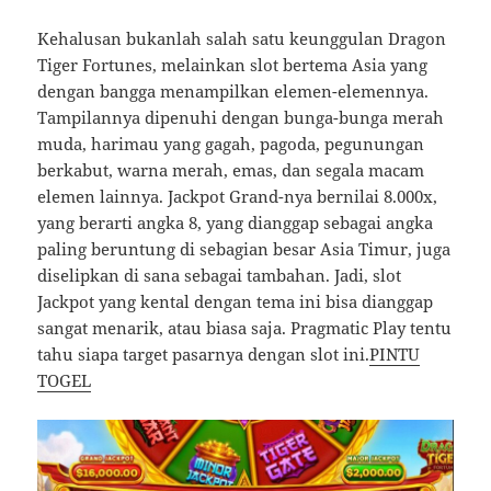
Kehalusan bukanlah salah satu keunggulan Dragon
Tiger Fortunes, melainkan slot bertema Asia yang
dengan bangga menampilkan elemen-elemennya.
Tampilannya dipenuhi dengan bunga-bunga merah
muda, harimau yang gagah, pagoda, pegunungan
berkabut, warna merah, emas, dan segala macam
elemen lainnya. Jackpot Grand-nya bernilai 8.000x,
yang berarti angka 8, yang dianggap sebagai angka
paling beruntung di sebagian besar Asia Timur, juga
diselipkan di sana sebagai tambahan. Jadi, slot
Jackpot yang kental dengan tema ini bisa dianggap
sangat menarik, atau biasa saja. Pragmatic Play tentu
tahu siapa target pasarnya dengan slot ini.
PINTU
TOGEL