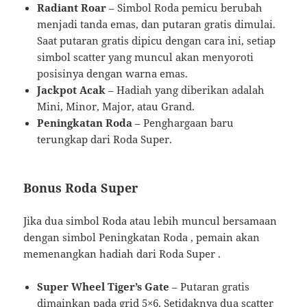
Radiant Roar
– Simbol Roda pemicu berubah
menjadi tanda emas, dan putaran gratis dimulai.
Saat putaran gratis dipicu dengan cara ini, setiap
simbol scatter yang muncul akan menyoroti
posisinya dengan warna emas.
Jackpot Acak
– Hadiah yang diberikan adalah
Mini, Minor, Major, atau Grand.
Peningkatan Roda
– Penghargaan baru
terungkap dari Roda Super.
Bonus Roda Super
Jika dua simbol Roda atau lebih muncul bersamaan
dengan simbol Peningkatan Roda , pemain akan
memenangkan hadiah dari Roda Super .
Super Wheel Tiger’s Gate
– Putaran gratis
dimainkan pada grid 5×6. Setidaknya dua scatter