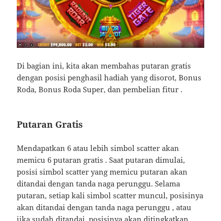
Di bagian ini, kita akan membahas putaran gratis
dengan posisi penghasil hadiah yang disorot, Bonus
Roda, Bonus Roda Super, dan pembelian fitur .
Putaran Gratis
Mendapatkan 6 atau lebih simbol scatter akan
memicu 6 putaran gratis . Saat putaran dimulai,
posisi simbol scatter yang memicu putaran akan
ditandai dengan tanda naga perunggu. Selama
putaran, setiap kali simbol scatter muncul, posisinya
akan ditandai dengan tanda naga perunggu , atau
jika sudah ditandai, posisinya akan ditingkatkan