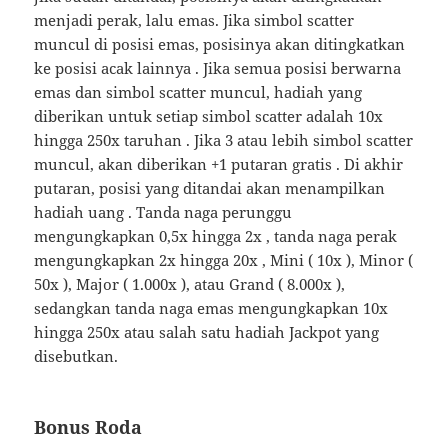
menjadi perak, lalu emas. Jika simbol scatter
muncul di posisi emas, posisinya akan ditingkatkan
ke posisi acak lainnya . Jika semua posisi berwarna
emas dan simbol scatter muncul, hadiah yang
diberikan untuk setiap simbol scatter adalah 10x
hingga 250x taruhan . Jika 3 atau lebih simbol scatter
muncul, akan diberikan +1 putaran gratis . Di akhir
putaran, posisi yang ditandai akan menampilkan
hadiah uang . Tanda naga perunggu
mengungkapkan 0,5x hingga 2x , tanda naga perak
mengungkapkan 2x hingga 20x , Mini ( 10x ), Minor (
50x ), Major ( 1.000x ), atau Grand ( 8.000x ),
sedangkan tanda naga emas mengungkapkan 10x
hingga 250x atau salah satu hadiah Jackpot yang
disebutkan.
Bonus Roda