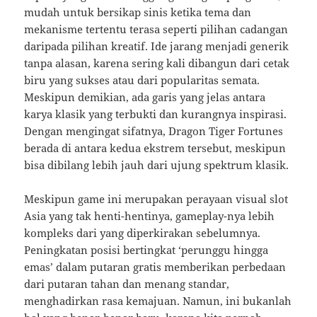
mudah untuk bersikap sinis ketika tema dan
mekanisme tertentu terasa seperti pilihan cadangan
daripada pilihan kreatif. Ide jarang menjadi generik
tanpa alasan, karena sering kali dibangun dari cetak
biru yang sukses atau dari popularitas semata.
Meskipun demikian, ada garis yang jelas antara
karya klasik yang terbukti dan kurangnya inspirasi.
Dengan mengingat sifatnya, Dragon Tiger Fortunes
berada di antara kedua ekstrem tersebut, meskipun
bisa dibilang lebih jauh dari ujung spektrum klasik.
Meskipun game ini merupakan perayaan visual slot
Asia yang tak henti-hentinya, gameplay-nya lebih
kompleks dari yang diperkirakan sebelumnya.
Peningkatan posisi bertingkat ‘perunggu hingga
emas’ dalam putaran gratis memberikan perbedaan
dari putaran tahan dan menang standar,
menghadirkan rasa kemajuan. Namun, ini bukanlah