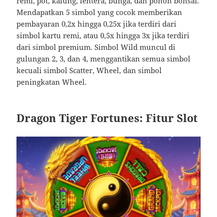
remi, pot, kalung, lentera, bunga, dan pohon bonsai.
Mendapatkan 5 simbol yang cocok memberikan
pembayaran 0,2x hingga 0,25x jika terdiri dari
simbol kartu remi, atau 0,5x hingga 3x jika terdiri
dari simbol premium. Simbol Wild muncul di
gulungan 2, 3, dan 4, menggantikan semua simbol
kecuali simbol Scatter, Wheel, dan simbol
peningkatan Wheel.
Dragon Tiger Fortunes
: Fitur Slot