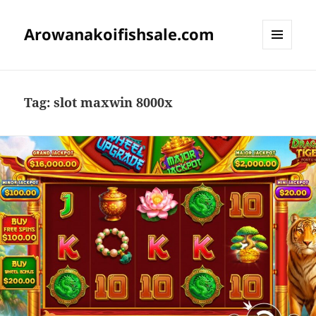
Arowanakoifishsale.com
MENU
DAN
WIDGET
Tag:
slot maxwin 8000x