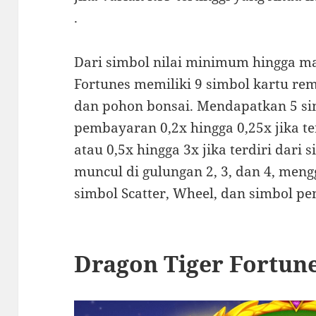
.
Dari simbol nilai minimum hingga m
Fortunes memiliki 9 simbol kartu remi
dan pohon bonsai. Mendapatkan 5 s
pembayaran 0,2x hingga 0,25x jika ter
atau 0,5x hingga 3x jika terdiri dar
muncul di gulungan 2, 3, dan 4, men
simbol Scatter, Wheel, dan simbol p
Dragon Tiger Fortun