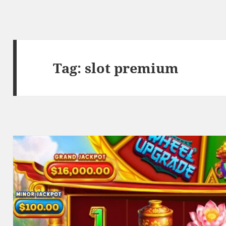
Tag:
slot premium