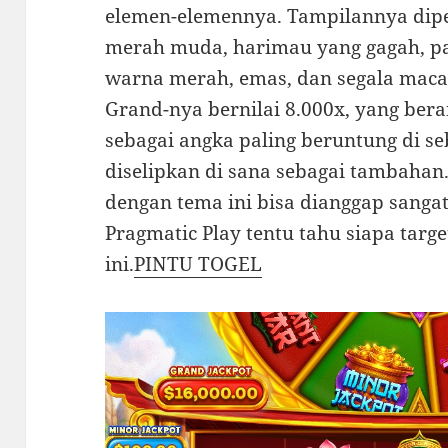
elemen-elemennya. Tampilannya dip
merah muda, harimau yang gagah, p
warna merah, emas, dan segala maca
Grand-nya bernilai 8.000x, yang bera
sebagai angka paling beruntung di se
diselipkan di sana sebagai tambahan. 
dengan tema ini bisa dianggap sangat
Pragmatic Play tentu tahu siapa targ
ini.
PINTU TOGEL