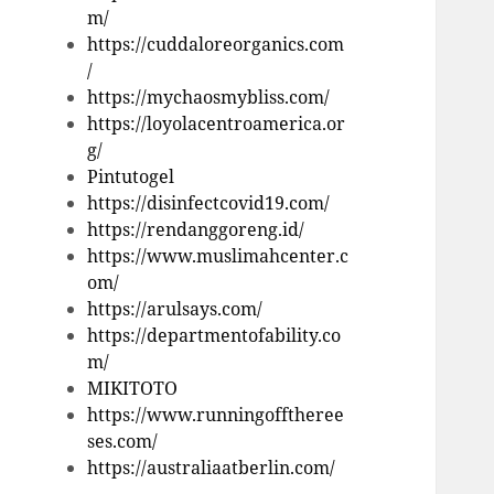
m/
https://cuddaloreorganics.com
/
https://mychaosmybliss.com/
https://loyolacentroamerica.or
g/
Pintutogel
https://disinfectcovid19.com/
https://rendanggoreng.id/
https://www.muslimahcenter.c
om/
https://arulsays.com/
https://departmentofability.co
m/
MIKITOTO
https://www.runningofftheree
ses.com/
https://australiaatberlin.com/