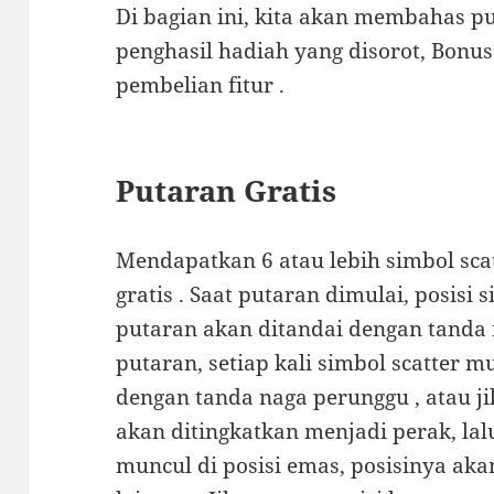
Di bagian ini, kita akan membahas pu
penghasil hadiah yang disorot, Bonu
pembelian fitur .
Putaran Gratis
Mendapatkan 6 atau lebih simbol sca
gratis . Saat putaran dimulai, posisi
putaran akan ditandai dengan tanda
putaran, setiap kali simbol scatter m
dengan tanda naga perunggu , atau ji
akan ditingkatkan menjadi perak, lalu
muncul di posisi emas, posisinya aka