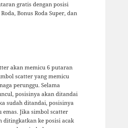
taran gratis dengan posisi
s Roda, Bonus Roda Super, dan
tter akan memicu 6 putaran
 simbol scatter yang memicu
 naga perunggu. Selama
uncul, posisinya akan ditandai
ka sudah ditandai, posisinya
 emas. Jika simbol scatter
n ditingkatkan ke posisi acak