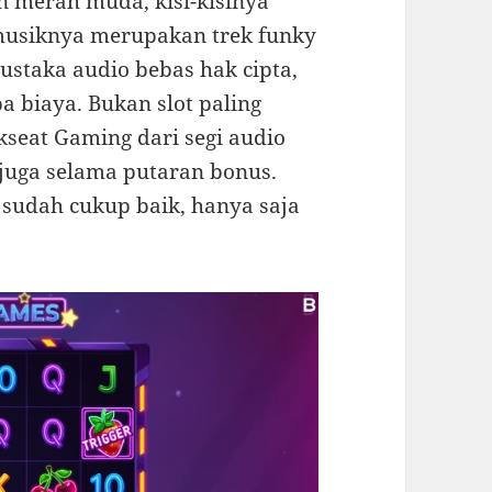
n merah muda, kisi-kisinya
 musiknya merupakan trek funky
pustaka audio bebas hak cipta,
a biaya. Bukan slot paling
seat Gaming dari segi audio
juga selama putaran bonus.
sudah cukup baik, hanya saja