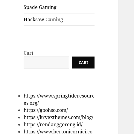
Spade Gaming
Hacksaw Gaming
Cari
CARI
https://www.springtideresourc
es.org/
https://goohso.com/
https://kryexthemes.com/blog/
https://rendanggoreng.id/
https://www.bertonicornici.co