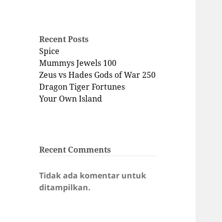
Recent Posts
Spice
Mummys Jewels 100
Zeus vs Hades Gods of War 250
Dragon Tiger Fortunes
Your Own Island
Recent Comments
Tidak ada komentar untuk
ditampilkan.