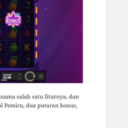
nama salah satu fiturnya, dan
ol Pemicu, dua putaran bonus,