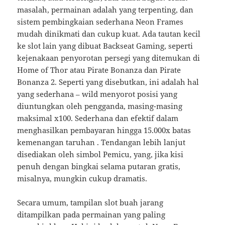
masalah, permainan adalah yang terpenting, dan
sistem pembingkaian sederhana Neon Frames
mudah dinikmati dan cukup kuat. Ada tautan kecil
ke slot lain yang dibuat Backseat Gaming, seperti
kejenakaan penyorotan persegi yang ditemukan di
Home of Thor atau Pirate Bonanza dan Pirate
Bonanza 2. Seperti yang disebutkan, ini adalah hal
yang sederhana – wild menyorot posisi yang
diuntungkan oleh pengganda, masing-masing
maksimal x100. Sederhana dan efektif dalam
menghasilkan pembayaran hingga 15.000x batas
kemenangan taruhan . Tendangan lebih lanjut
disediakan oleh simbol Pemicu, yang, jika kisi
penuh dengan bingkai selama putaran gratis,
misalnya, mungkin cukup dramatis.
Secara umum, tampilan slot buah jarang
ditampilkan pada permainan yang paling