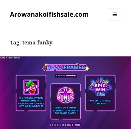
Arowanakoifishsale.com
MENU
DAN
WIDGET
Tag:
tema funky