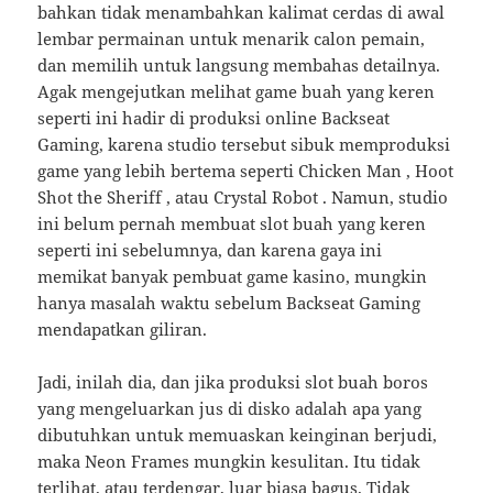
bahkan tidak menambahkan kalimat cerdas di awal
lembar permainan untuk menarik calon pemain,
dan memilih untuk langsung membahas detailnya.
Agak mengejutkan melihat game buah yang keren
seperti ini hadir di produksi online Backseat
Gaming, karena studio tersebut sibuk memproduksi
game yang lebih bertema seperti Chicken Man , Hoot
Shot the Sheriff , atau Crystal Robot . Namun, studio
ini belum pernah membuat slot buah yang keren
seperti ini sebelumnya, dan karena gaya ini
memikat banyak pembuat game kasino, mungkin
hanya masalah waktu sebelum Backseat Gaming
mendapatkan giliran.
Jadi, inilah dia, dan jika produksi slot buah boros
yang mengeluarkan jus di disko adalah apa yang
dibutuhkan untuk memuaskan keinginan berjudi,
maka Neon Frames mungkin kesulitan. Itu tidak
terlihat, atau terdengar, luar biasa bagus. Tidak