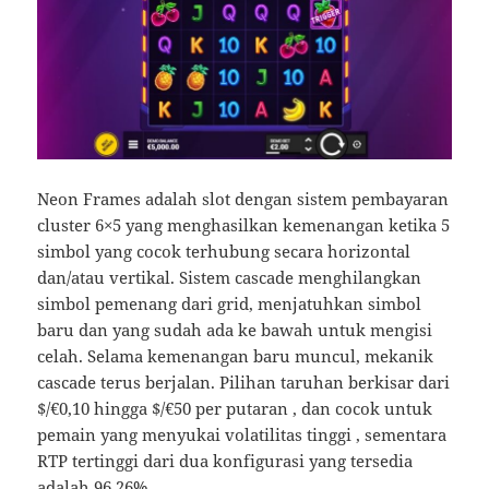
Neon Frames adalah slot dengan sistem pembayaran
cluster 6×5 yang menghasilkan kemenangan ketika 5
simbol yang cocok terhubung secara horizontal
dan/atau vertikal. Sistem cascade menghilangkan
simbol pemenang dari grid, menjatuhkan simbol
baru dan yang sudah ada ke bawah untuk mengisi
celah. Selama kemenangan baru muncul, mekanik
cascade terus berjalan. Pilihan taruhan berkisar dari
$/€0,10 hingga $/€50 per putaran , dan cocok untuk
pemain yang menyukai volatilitas tinggi , sementara
RTP tertinggi dari dua konfigurasi yang tersedia
adalah 96,26% .