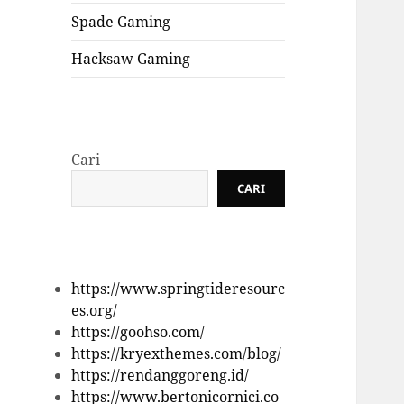
Spade Gaming
Hacksaw Gaming
Cari
CARI
https://www.springtideresourc
es.org/
https://goohso.com/
https://kryexthemes.com/blog/
https://rendanggoreng.id/
https://www.bertonicornici.co