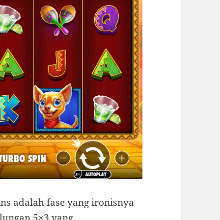
ins adalah fase yang ironisnya
lungan 5×3 yang