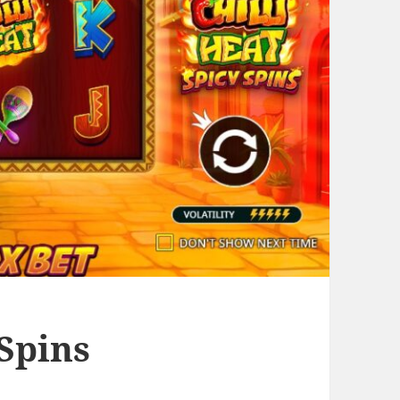
 Spins