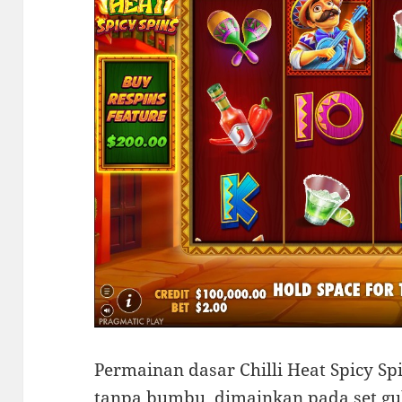
Permainan dasar Chilli Heat Spicy Sp
tanpa bumbu, dimainkan pada set gu