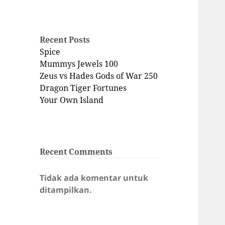
Recent Posts
Spice
Mummys Jewels 100
Zeus vs Hades Gods of War 250
Dragon Tiger Fortunes
Your Own Island
Recent Comments
Tidak ada komentar untuk
ditampilkan.