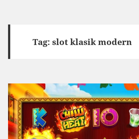
Tag:
slot klasik modern