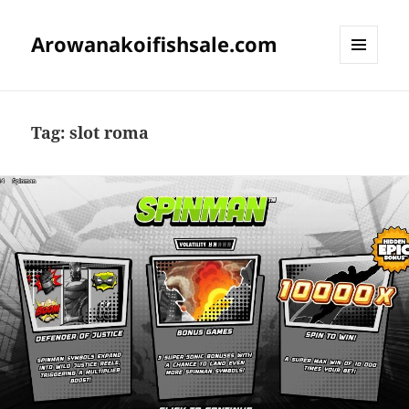
Arowanakoifishsale.com
MENU
DAN
WIDGET
Tag:
slot roma