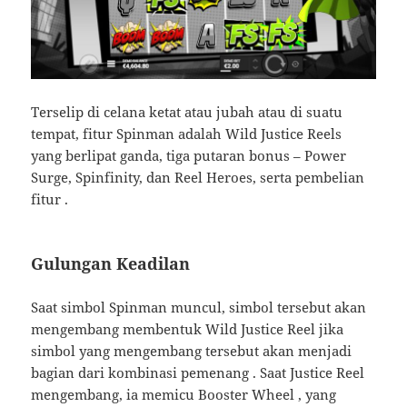
Terselip di celana ketat atau jubah atau di suatu
tempat, fitur Spinman adalah Wild Justice Reels
yang berlipat ganda, tiga putaran bonus – Power
Surge, Spinfinity, dan Reel Heroes, serta pembelian
fitur .
Gulungan Keadilan
Saat simbol Spinman muncul, simbol tersebut akan
mengembang membentuk Wild Justice Reel jika
simbol yang mengembang tersebut akan menjadi
bagian dari kombinasi pemenang . Saat Justice Reel
mengembang, ia memicu Booster Wheel , yang