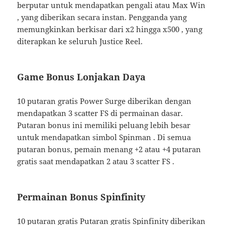
berputar untuk mendapatkan pengali atau Max Win
, yang diberikan secara instan. Pengganda yang
memungkinkan berkisar dari x2 hingga x500 , yang
diterapkan ke seluruh Justice Reel.
Game Bonus Lonjakan Daya
10 putaran gratis Power Surge diberikan dengan
mendapatkan 3 scatter FS di permainan dasar.
Putaran bonus ini memiliki peluang lebih besar
untuk mendapatkan simbol Spinman . Di semua
putaran bonus, pemain menang +2 atau +4 putaran
gratis saat mendapatkan 2 atau 3 scatter FS .
Permainan Bonus Spinfinity
10 putaran gratis Putaran gratis Spinfinity diberikan