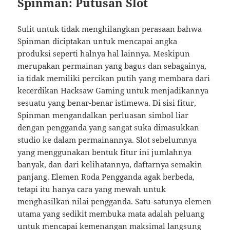
Spinman: Putusan Slot
Sulit untuk tidak menghilangkan perasaan bahwa
Spinman diciptakan untuk mencapai angka
produksi seperti halnya hal lainnya. Meskipun
merupakan permainan yang bagus dan sebagainya,
ia tidak memiliki percikan putih yang membara dari
kecerdikan Hacksaw Gaming untuk menjadikannya
sesuatu yang benar-benar istimewa. Di sisi fitur,
Spinman mengandalkan perluasan simbol liar
dengan pengganda yang sangat suka dimasukkan
studio ke dalam permainannya. Slot sebelumnya
yang menggunakan bentuk fitur ini jumlahnya
banyak, dan dari kelihatannya, daftarnya semakin
panjang. Elemen Roda Pengganda agak berbeda,
tetapi itu hanya cara yang mewah untuk
menghasilkan nilai pengganda. Satu-satunya elemen
utama yang sedikit membuka mata adalah peluang
untuk mencapai kemenangan maksimal langsung