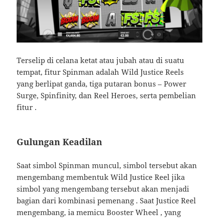
Terselip di celana ketat atau jubah atau di suatu
tempat, fitur Spinman adalah Wild Justice Reels
yang berlipat ganda, tiga putaran bonus – Power
Surge, Spinfinity, dan Reel Heroes, serta pembelian
fitur .
Gulungan Keadilan
Saat simbol Spinman muncul, simbol tersebut akan
mengembang membentuk Wild Justice Reel jika
simbol yang mengembang tersebut akan menjadi
bagian dari kombinasi pemenang . Saat Justice Reel
mengembang, ia memicu Booster Wheel , yang