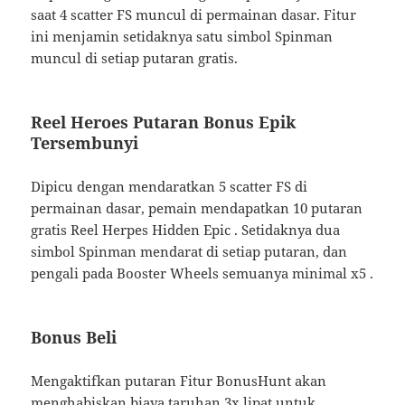
saat 4 scatter FS muncul di permainan dasar. Fitur
ini menjamin setidaknya satu simbol Spinman
muncul di setiap putaran gratis.
Reel Heroes Putaran Bonus Epik
Tersembunyi
Dipicu dengan mendaratkan 5 scatter FS di
permainan dasar, pemain mendapatkan 10 putaran
gratis Reel Herpes Hidden Epic . Setidaknya dua
simbol Spinman mendarat di setiap putaran, dan
pengali pada Booster Wheels semuanya minimal x5 .
Bonus Beli
Mengaktifkan putaran Fitur BonusHunt akan
menghabiskan biaya taruhan 3x lipat untuk