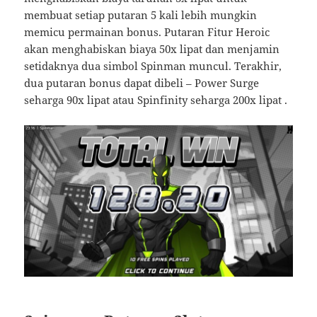
membuat setiap putaran 5 kali lebih mungkin
memicu permainan bonus. Putaran Fitur Heroic
akan menghabiskan biaya 50x lipat dan menjamin
setidaknya dua simbol Spinman muncul. Terakhir,
dua putaran bonus dapat dibeli – Power Surge
seharga 90x lipat atau Spinfinity seharga 200x lipat .