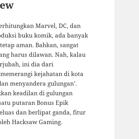
iew
rhitungkan Marvel, DC, dan
duksi buku komik, ada banyak
tetap aman. Bahkan, sangat
ng harus dilawan. Nah, kalau
jubah, ini dia dari
memerangi kejahatan di kota
alan menyandera gulungan’.
kan keadilan di gulungan
satu putaran Bonus Epik
luas dan berlipat ganda, fitur
 oleh Hacksaw Gaming.