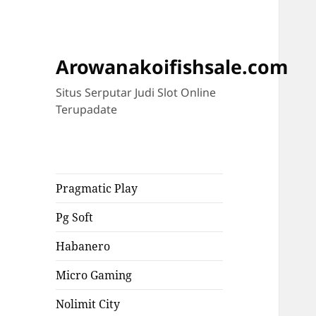
Arowanakoifishsale.com
Situs Serputar Judi Slot Online
Terupadate
Pragmatic Play
Pg Soft
Habanero
Micro Gaming
Nolimit City