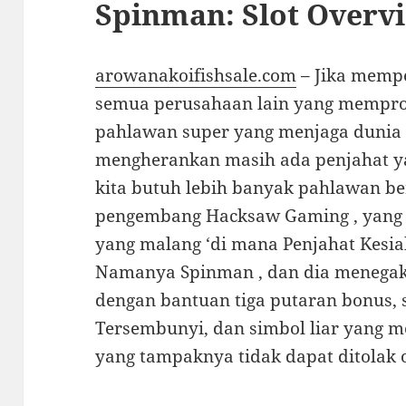
Spinman: Slot Overv
arowanakoifishsale.com
– Jika mempe
semua perusahaan lain yang mempro
pahlawan super yang menjaga dunia 
mengherankan masih ada penjahat ya
kita butuh lebih banyak pahlawan ber
pengembang Hacksaw Gaming , yang 
yang malang ‘di mana Penjahat Kesi
Namanya Spinman , dan dia menegak
dengan bantuan tiga putaran bonus, 
Tersembunyi, dan simbol liar yang me
yang tampaknya tidak dapat ditolak