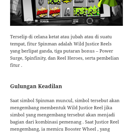
Terselip di celana ketat atau jubah atau di suatu
tempat, fitur Spinman adalah Wild Justice Reels
yang berlipat ganda, tiga putaran bonus – Power
Surge, Spinfinity, dan Reel Heroes, serta pembelian
fitur .
Gulungan Keadilan
Saat simbol Spinman muncul, simbol tersebut akan
mengembang membentuk Wild Justice Reel jika
simbol yang mengembang tersebut akan menjadi
bagian dari kombinasi pemenang . Saat Justice Reel
mengembang, ia memicu Booster Wheel , yang