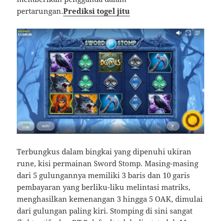
pertarungan.
Prediksi togel jitu
Terbungkus dalam bingkai yang dipenuhi ukiran
rune, kisi permainan Sword Stomp. Masing-masing
dari 5 gulungannya memiliki 3 baris dan 10 garis
pembayaran yang berliku-liku melintasi matriks,
menghasilkan kemenangan 3 hingga 5 OAK, dimulai
dari gulungan paling kiri. Stomping di sini sangat