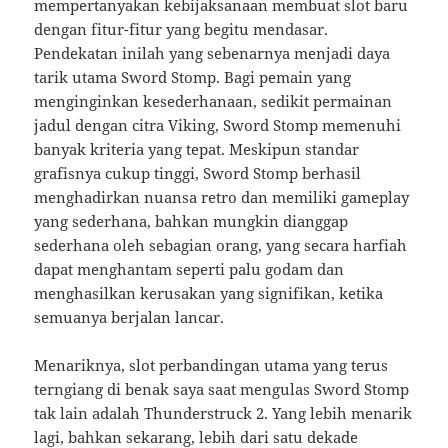
mempertanyakan kebijaksanaan membuat slot baru
dengan fitur-fitur yang begitu mendasar.
Pendekatan inilah yang sebenarnya menjadi daya
tarik utama Sword Stomp. Bagi pemain yang
menginginkan kesederhanaan, sedikit permainan
jadul dengan citra Viking, Sword Stomp memenuhi
banyak kriteria yang tepat. Meskipun standar
grafisnya cukup tinggi, Sword Stomp berhasil
menghadirkan nuansa retro dan memiliki gameplay
yang sederhana, bahkan mungkin dianggap
sederhana oleh sebagian orang, yang secara harfiah
dapat menghantam seperti palu godam dan
menghasilkan kerusakan yang signifikan, ketika
semuanya berjalan lancar.
Menariknya, slot perbandingan utama yang terus
terngiang di benak saya saat mengulas Sword Stomp
tak lain adalah Thunderstruck 2. Yang lebih menarik
lagi, bahkan sekarang, lebih dari satu dekade