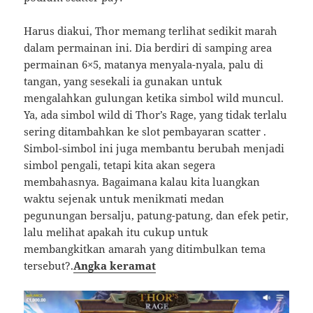
Harus diakui, Thor memang terlihat sedikit marah
dalam permainan ini. Dia berdiri di samping area
permainan 6×5, matanya menyala-nyala, palu di
tangan, yang sesekali ia gunakan untuk
mengalahkan gulungan ketika simbol wild muncul.
Ya, ada simbol wild di Thor’s Rage, yang tidak terlalu
sering ditambahkan ke slot pembayaran scatter .
Simbol-simbol ini juga membantu berubah menjadi
simbol pengali, tetapi kita akan segera
membahasnya. Bagaimana kalau kita luangkan
waktu sejenak untuk menikmati medan
pegunungan bersalju, patung-patung, dan efek petir,
lalu melihat apakah itu cukup untuk
membangkitkan amarah yang ditimbulkan tema
tersebut?.
Angka keramat