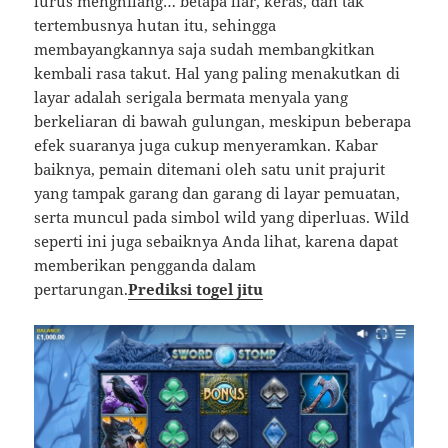
lurus menghilang… betapa liar, keras, dan tak
tertembusnya hutan itu, sehingga
membayangkannya saja sudah membangkitkan
kembali rasa takut. Hal yang paling menakutkan di
layar adalah serigala bermata menyala yang
berkeliaran di bawah gulungan, meskipun beberapa
efek suaranya juga cukup menyeramkan. Kabar
baiknya, pemain ditemani oleh satu unit prajurit
yang tampak garang dan garang di layar pemuatan,
serta muncul pada simbol wild yang diperluas. Wild
seperti ini juga sebaiknya Anda lihat, karena dapat
memberikan pengganda dalam
pertarungan.
Prediksi togel jitu