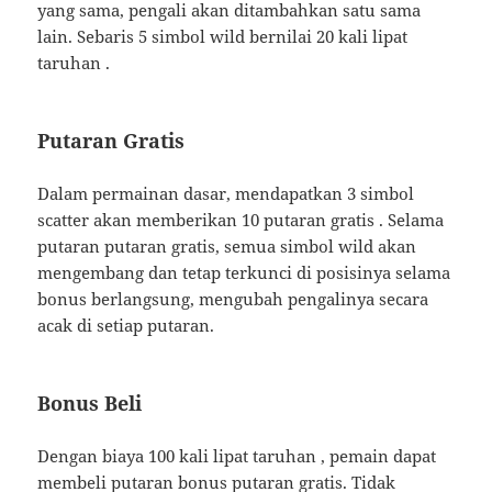
yang sama, pengali akan ditambahkan satu sama
lain. Sebaris 5 simbol wild bernilai 20 kali lipat
taruhan .
Putaran Gratis
Dalam permainan dasar, mendapatkan 3 simbol
scatter akan memberikan 10 putaran gratis . Selama
putaran putaran gratis, semua simbol wild akan
mengembang dan tetap terkunci di posisinya selama
bonus berlangsung, mengubah pengalinya secara
acak di setiap putaran.
Bonus Beli
Dengan biaya 100 kali lipat taruhan , pemain dapat
membeli putaran bonus putaran gratis. Tidak