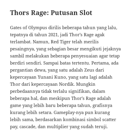
Thors Rage:
Putusan Slot
Gates of Olympus dirilis beberapa tahun yang lalu,
tepatnya di tahun 2021, jadi Thor’s Rage agak
terlambat. Namun, Red Tiger telah merilis
pesaingnya, yang sebagian besar mengikuti jejaknya
sambil melakukan beberapa penyesuaian agar tetap
berdiri sendiri. Sampai batas tertentu. Pertama, ada
pergantian dewa, yang satu adalah Zeus dari
kepercayaan Yunani Kuno, yang satu lagi adalah
Thor dari kepercayaan Nordik. Mungkin
perbedaannya tidak terlalu signifikan, dalam
beberapa hal, dan meskipun Thor’s Rage adalah
game yang lebih baru beberapa tahun, grafisnya
kurang lebih setara. Gameplay-nya pun kurang
lebih sama, berdasarkan kombinasi simbol scatter
pay, cascade, dan multiplier yang sudah teruji.