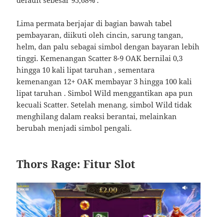
Lima permata berjajar di bagian bawah tabel
pembayaran, diikuti oleh cincin, sarung tangan,
helm, dan palu sebagai simbol dengan bayaran lebih
tinggi. Kemenangan Scatter 8-9 OAK bernilai 0,3
hingga 10 kali lipat taruhan , sementara
kemenangan 12+ OAK membayar 3 hingga 100 kali
lipat taruhan . Simbol Wild menggantikan apa pun
kecuali Scatter. Setelah menang, simbol Wild tidak
menghilang dalam reaksi berantai, melainkan
berubah menjadi simbol pengali.
Thors Rage: Fitur Slot