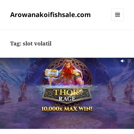
Arowanakoifishsale.com
MENU
DAN
WIDGET
Tag:
slot volatil