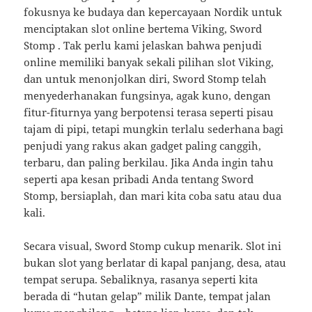
fokusnya ke budaya dan kepercayaan Nordik untuk
menciptakan slot online bertema Viking, Sword
Stomp . Tak perlu kami jelaskan bahwa penjudi
online memiliki banyak sekali pilihan slot Viking,
dan untuk menonjolkan diri, Sword Stomp telah
menyederhanakan fungsinya, agak kuno, dengan
fitur-fiturnya yang berpotensi terasa seperti pisau
tajam di pipi, tetapi mungkin terlalu sederhana bagi
penjudi yang rakus akan gadget paling canggih,
terbaru, dan paling berkilau. Jika Anda ingin tahu
seperti apa kesan pribadi Anda tentang Sword
Stomp, bersiaplah, dan mari kita coba satu atau dua
kali.
Secara visual, Sword Stomp cukup menarik. Slot ini
bukan slot yang berlatar di kapal panjang, desa, atau
tempat serupa. Sebaliknya, rasanya seperti kita
berada di “hutan gelap” milik Dante, tempat jalan