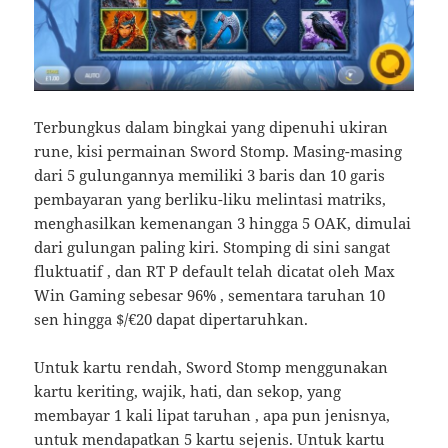
Terbungkus dalam bingkai yang dipenuhi ukiran
rune, kisi permainan Sword Stomp. Masing-masing
dari 5 gulungannya memiliki 3 baris dan 10 garis
pembayaran yang berliku-liku melintasi matriks,
menghasilkan kemenangan 3 hingga 5 OAK, dimulai
dari gulungan paling kiri. Stomping di sini sangat
fluktuatif , dan RT P default telah dicatat oleh Max
Win Gaming sebesar 96% , sementara taruhan 10
sen hingga $/€20 dapat dipertaruhkan.
Untuk kartu rendah, Sword Stomp menggunakan
kartu keriting, wajik, hati, dan sekop, yang
membayar 1 kali lipat taruhan , apa pun jenisnya,
untuk mendapatkan 5 kartu sejenis. Untuk kartu